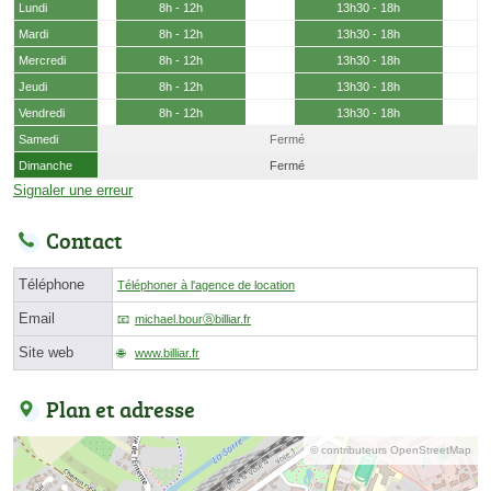
Lundi
8h - 12h
13h30 - 18h
Mardi
8h - 12h
13h30 - 18h
Mercredi
8h - 12h
13h30 - 18h
Jeudi
8h - 12h
13h30 - 18h
Vendredi
8h - 12h
13h30 - 18h
Samedi
Fermé
Dimanche
Fermé
Signaler une erreur
Contact
Téléphone
Téléphoner à l'agence de location
Email
michael.bourⓐbilliar.fr
Site web
www.billiar.fr
Plan et adresse
© contributeurs OpenStreetMap