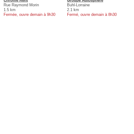
Chrome Rent
Groupe Autosphere
Rue Raymond Morin
Buhl-Lorraine
1.5 km
2.1 km
Fermée, ouvre demain à 9h30
Fermé, ouvre demain à 8h30