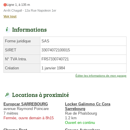
Ligne 1, à 135 m
Arrêt Chagall - 12a Rue Napoleon 1er
Voir tout
Informations
Forme juridique
SAS
SIRET
33074072100015
N° TVA Intra.
FR57330740721
Création
1 janvier 1984
Éditer les informations de mon garage
Locations à proximité
Europcar SARREBOURG
Locker Galimmo Cc Cora
avenue Raymond Poincare
Sarrebourg
7 mètres
Rue de Phalsbourg
Fermée, ouvre demain à 8h15
1.2 km
Ouvert en continu