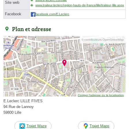
Site web
www.traiteur.leclerc/region-hauts-de-france/lille/traiteur-lille.aspx
Facebook
facebook.com/E.Leclerc
Plan et adresse
© contributeurs OpenStreetMap
Corriger l’adresse ou la localisation
E.Leclerc LILLE FIVES
94 Rue de Lannoy
59800 Lille
Trajet Waze
Trajet Maps