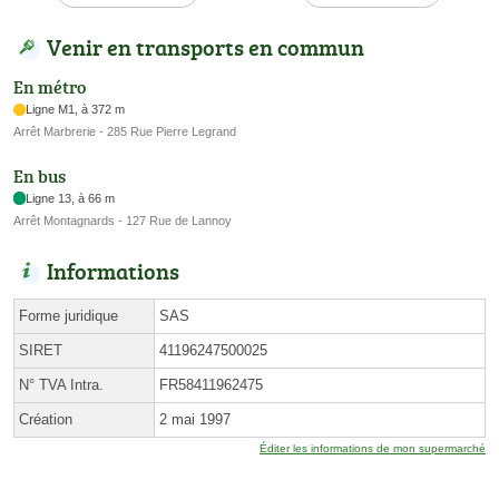
Venir en transports en commun
En métro
Ligne M1, à 372 m
Arrêt Marbrerie - 285 Rue Pierre Legrand
En bus
Ligne 13, à 66 m
Arrêt Montagnards - 127 Rue de Lannoy
Informations
Forme juridique
SAS
SIRET
41196247500025
N° TVA Intra.
FR58411962475
Création
2 mai 1997
Éditer les informations de mon supermarché