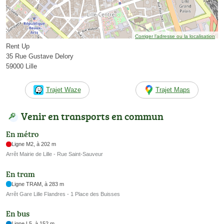
Corriger l’adresse ou la localisation
Rent Up
35 Rue Gustave Delory
59000 Lille
Trajet Waze
Trajet Maps
Venir en transports en commun
En métro
Ligne M2, à 202 m
Arrêt Mairie de Lille - Rue Saint-Sauveur
En tram
Ligne TRAM, à 283 m
Arrêt Gare Lille Flandres - 1 Place des Buisses
En bus
Ligne L5, à 152 m