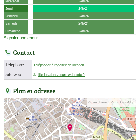
Mercredi
24h/24
Jeudi
24h/24
Vendredi
24h/24
Samedi
24h/24
Dimanche
24h/24
Signaler une erreur
Contact
Téléphone
Téléphoner à l'agence de location
Site web
lille-location-voiture.webnode.fr
Plan et adresse
© contributeurs OpenStreetMap