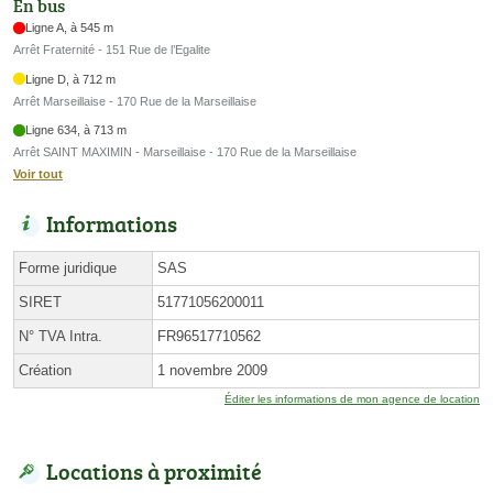
En bus
Ligne A, à 545 m
Arrêt Fraternité - 151 Rue de l’Egalite
Ligne D, à 712 m
Arrêt Marseillaise - 170 Rue de la Marseillaise
Ligne 634, à 713 m
Arrêt SAINT MAXIMIN - Marseillaise - 170 Rue de la Marseillaise
Voir tout
Informations
Forme juridique
SAS
SIRET
51771056200011
N° TVA Intra.
FR96517710562
Création
1 novembre 2009
Éditer les informations de mon agence de location
Locations à proximité