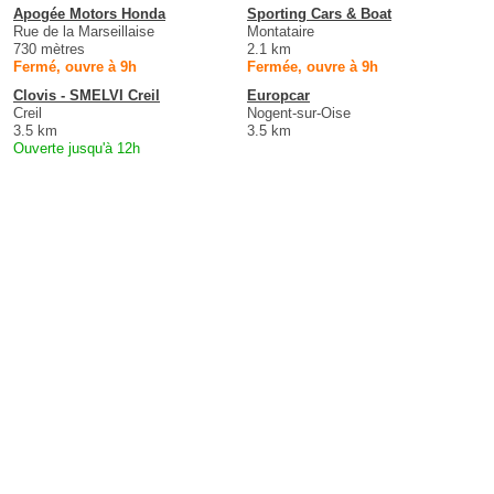
Apogée Motors Honda
Sporting Cars & Boat
Rue de la Marseillaise
Montataire
730 mètres
2.1 km
Fermé, ouvre à 9h
Fermée, ouvre à 9h
Clovis - SMELVI Creil
Europcar
Creil
Nogent-sur-Oise
3.5 km
3.5 km
Ouverte jusqu'à 12h