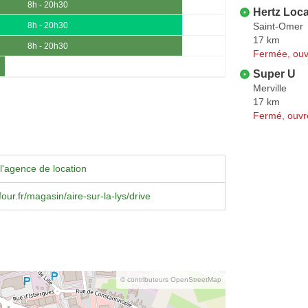
8h - 20h30
Hertz Loca
Saint-Omer
8h - 20h30
17 km
8h - 20h30
Fermée, ouv
Super U
Merville
17 km
Fermé, ouvr
l'agence de location
our.fr/magasin/aire-sur-la-lys/drive
© contributeurs OpenStreetMap