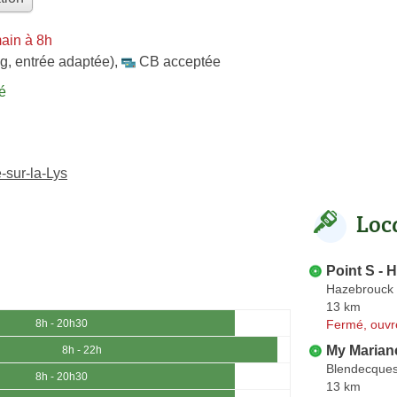
ain à 8h
g, entrée adaptée)
,
CB acceptée
é
-sur-la-Lys
Loc
Point S - 
Hazebrouck
13 km
Fermé, ouvr
8h - 20h30
My Marian
8h - 22h
Blendecque
8h - 20h30
13 km