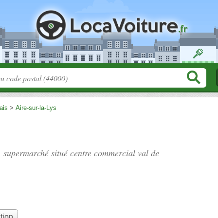
ais
>
Aire-sur-la-Lys
", supermarché situé
centre commercial val de
tion