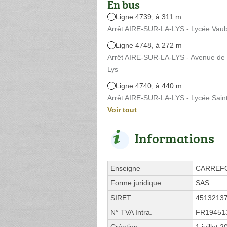
En bus
Ligne 4739, à 311 m
Arrêt AIRE-SUR-LA-LYS - Lycée Vaub
Ligne 4748, à 272 m
Arrêt AIRE-SUR-LA-LYS - Avenue de l
Lys
Ligne 4740, à 440 m
Arrêt AIRE-SUR-LA-LYS - Lycée Saint
Voir tout
Informations
Enseigne
CARREF
Forme juridique
SAS
SIRET
4513213
N° TVA Intra.
FR19451
Création
1 juillet 