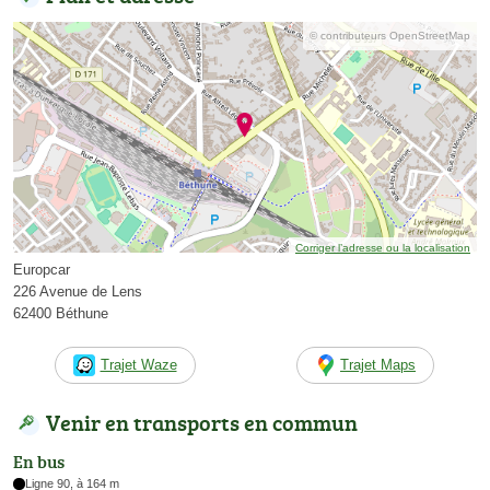
© contributeurs OpenStreetMap
Corriger l’adresse ou la localisation
Europcar
226 Avenue de Lens
62400 Béthune
Trajet Waze
Trajet Maps
Venir en transports en commun
En bus
Ligne 90, à 164 m