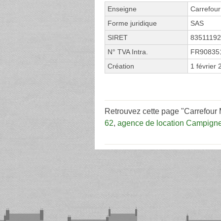
Enseigne
Carrefour
Forme juridique
SAS
SIRET
8351119
N° TVA Intra.
FR90835
Création
1 février
Retrouvez cette page "Carrefour 
62
,
agence de location Campigneu