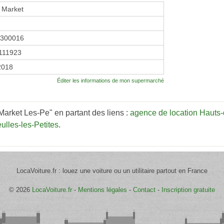
 Market
2300016
111923
 2018
Éditer les informations de mon supermarché
Market Les-Pe" en partant des liens :
agence de location Hauts
lles-les-Petites
.
LocaVoiture.fr : louez une voiture ou un utilitaire partout en France
© 2026
LocaVoiture.fr
-
Mentions légales
-
Contact
-
Inscription gratuite