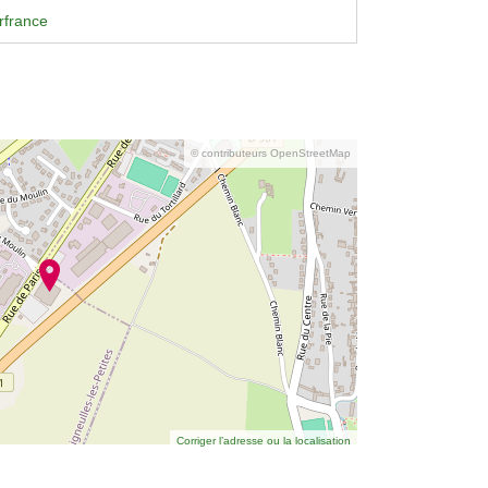
rfrance
© contributeurs OpenStreetMap
Corriger l’adresse ou la localisation