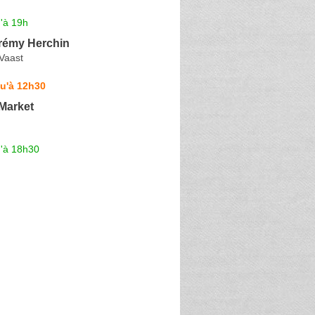
'à 19h
rémy Herchin
Vaast
u'à 12h30
Market
u'à 18h30