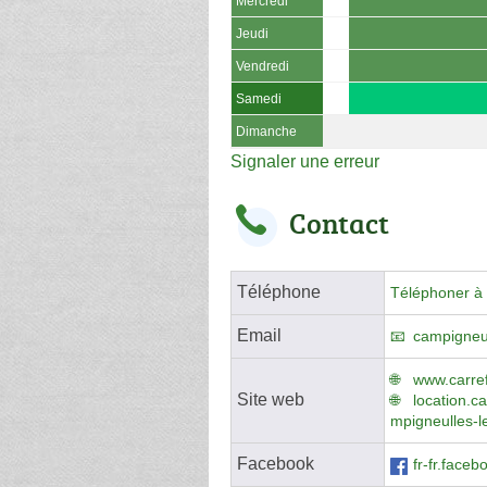
Mercredi
Jeudi
Vendredi
Samedi
Dimanche
Signaler une erreur
Contact
Téléphone
Téléphoner à 
Email
campigneul
www.carref
Site web
location.c
mpigneulles-l
Facebook
fr-fr.face