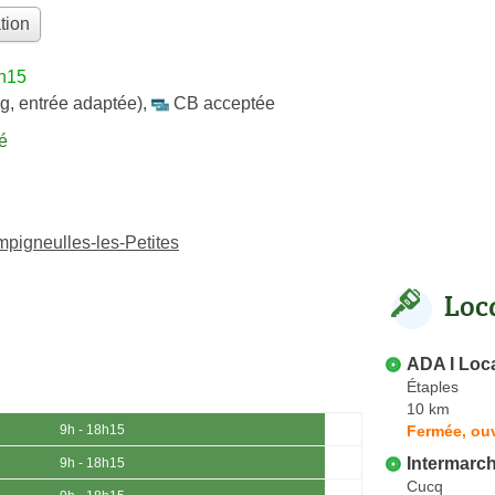
tion
8h15
g, entrée adaptée)
,
CB acceptée
é
pigneulles-les-Petites
Loc
ADA I Locat
Étaples
10 km
Fermée, ouv
9h - 18h15
Intermarc
9h - 18h15
Cucq