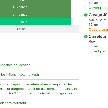
9h - 18h15
10 km
Ouvert jusqu
9h - 18h15
Garage Jé
9h - 18h15
Aubin-Saint-
9h - 18h15
17 km
Ouvert jusq
Fermé
Carrefour 
Rue
20 km
Ouvert jusq
l'agence de location
lesⓐfranchise.cmarket.fr
our.fr/magasin/market-montreuil-campigneulles
arrefour.fr/agence/hauts-de-france/pas-de-calais/ca
es-petites/1468-market-montreuil-campigneulles
book.com/carrefour