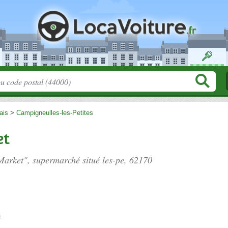
ais
>
Campigneulles-les-Petites
et
 Market", supermarché situé
les-pe
, 62170
s