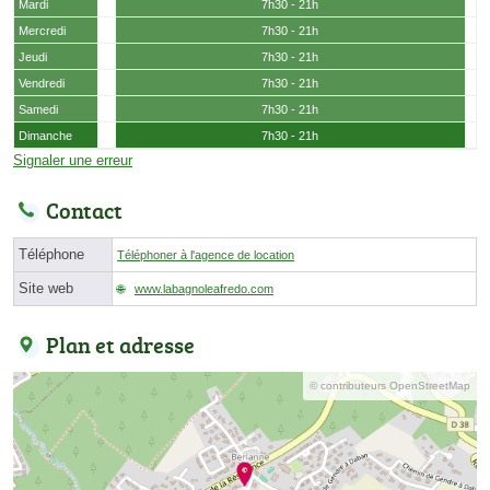
Mardi
7h30 - 21h
Mercredi
7h30 - 21h
Jeudi
7h30 - 21h
Vendredi
7h30 - 21h
Samedi
7h30 - 21h
Dimanche
7h30 - 21h
Signaler une erreur
Contact
Téléphone
Téléphoner à l'agence de location
Site web
www.labagnoleafredo.com
Plan et adresse
© contributeurs OpenStreetMap