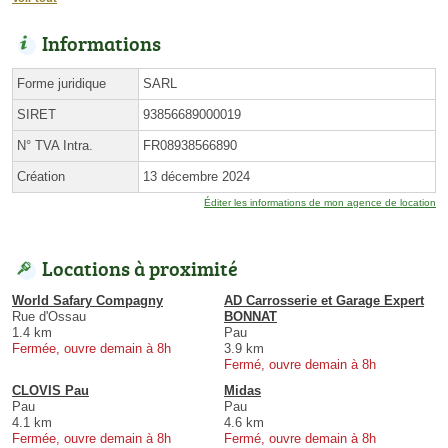
Informations
Forme juridique
SARL
SIRET
93856689000019
N° TVA Intra.
FR08938566890
Création
13 décembre 2024
Éditer les informations de mon agence de location
Locations à proximité
World Safary Compagny
AD Carrosserie et Garage Expert
Rue d'Ossau
BONNAT
1.4 km
Pau
Fermée, ouvre demain à 8h
3.9 km
Fermé, ouvre demain à 8h
CLOVIS Pau
Midas
Pau
Pau
4.1 km
4.6 km
Fermée, ouvre demain à 8h
Fermé, ouvre demain à 8h