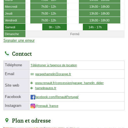
Mercredi
7h30 - 12h
13h30 - 18h30
Jeudi
7h30 - 12h
13h30 - 18h30
Vendredi
7h30 - 12h
13h30 - 18h30
Samedi
9h - 12h
14h - 17h
Dimanche
Fermé
Signaler une erreur
Contact
Téléphone
Téléphoner à l'agence de location
Email
garagehamelinⓐorange.fr
www.renault.fr/concession/garage_hamelin_didier
Site web
hamelinautos.fr
Facebook
facebook.com/RenaultPortugal/
Instagram
@renault_france
Plan et adresse