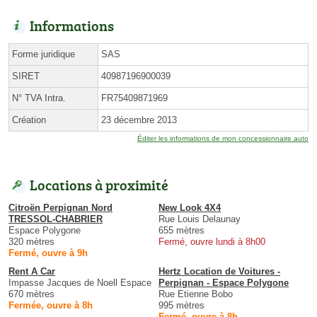
Informations
Forme juridique
SAS
SIRET
40987196900039
N° TVA Intra.
FR75409871969
Création
23 décembre 2013
Éditer les informations de mon concessionnaire auto
Locations à proximité
Citroën Perpignan Nord
New Look 4X4
TRESSOL-CHABRIER
Rue Louis Delaunay
Espace Polygone
655 mètres
320 mètres
Fermé, ouvre lundi à 8h00
Fermé, ouvre à 9h
Rent A Car
Hertz Location de Voitures -
Impasse Jacques de Noell Espace
Perpignan - Espace Polygone
670 mètres
Rue Etienne Bobo
Fermée, ouvre à 8h
995 mètres
Fermé, ouvre à 8h