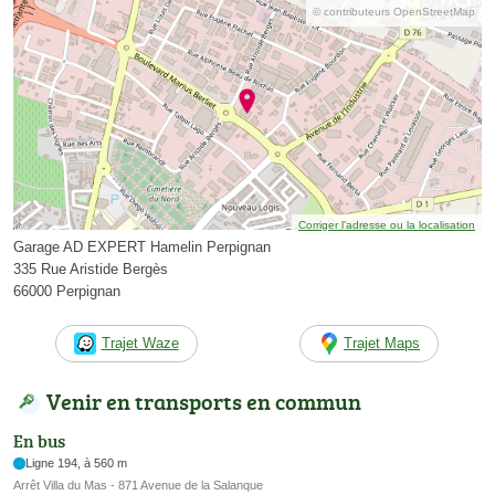
© contributeurs OpenStreetMap
Corriger l’adresse ou la localisation
Garage AD EXPERT Hamelin Perpignan
335 Rue Aristide Bergès
66000 Perpignan
Trajet Waze
Trajet Maps
Venir en transports en commun
En bus
Ligne 194, à 560 m
Arrêt Villa du Mas - 871 Avenue de la Salanque