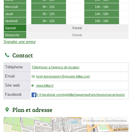
Mercredi
8h - 12h
14h - 18h
Jeudi
8h - 12h
14h - 18h
Vendredi
8h - 12h
14h - 18h
Samedi
Fermé
Dimanche
Fermé
Signaler une erreur
Contact
Téléphone
Téléphoner à l'agence de location
Email
jordy.beresowskyⓐgroupe-billiar.com
Site web
www.billiar.fr
Facebook
fr-fr.facebook.com/pg/billiarhaguenaufranchiseeuropcar/posts/
Plan et adresse
© contributeurs OpenStreetMap