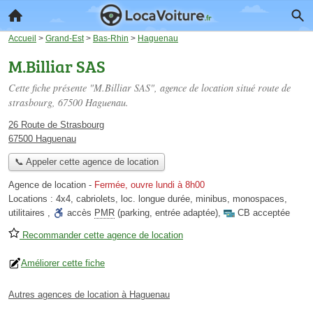
Accueil
>
Grand-Est
>
Bas-Rhin
>
Haguenau
M.Billiar SAS
Cette fiche présente "M.Billiar SAS", agence de location situé
route de
strasbourg
, 67500 Haguenau.
26 Route de Strasbourg
67500 Haguenau
📞 Appeler cette agence de location
Agence de location
-
Fermée, ouvre lundi à 8h00
Locations :
4x4
,
cabriolets
,
loc. longue durée
,
minibus
,
monospaces
,
utilitaires
,
accès
PMR
(parking, entrée adaptée)
,
CB acceptée
Recommander cette agence de location
Améliorer cette fiche
Autres agences de location à Haguenau