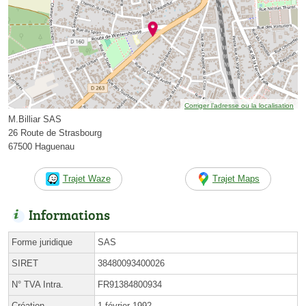
Corriger l’adresse ou la localisation
M.Billiar SAS
26 Route de Strasbourg
67500 Haguenau
Trajet Waze
Trajet Maps
Informations
Forme juridique
SAS
SIRET
38480093400026
N° TVA Intra.
FR91384800934
Création
1 février 1992