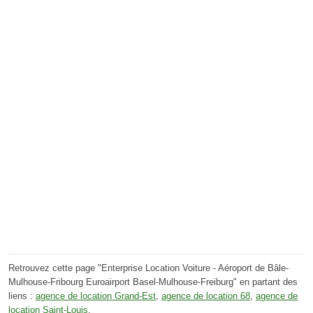
Retrouvez cette page "Enterprise Location Voiture - Aéroport de Bâle-
Mulhouse-Fribourg Euroairport Basel-Mulhouse-Freiburg" en partant des
liens :
agence de location Grand-Est
,
agence de location 68
,
agence de
location Saint-Louis
.