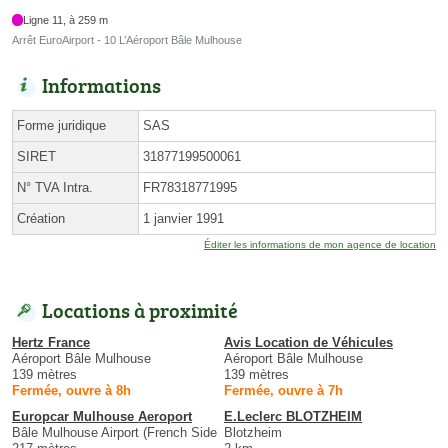
Ligne 11, à 259 m
Arrêt EuroAirport - 10 L’Aéroport Bâle Mulhouse
Informations
Forme juridique
SAS
SIRET
31877199500061
N° TVA Intra.
FR78318771995
Création
1 janvier 1991
Éditer les informations de mon agence de location
Locations à proximité
Hertz France
Avis Location de Véhicules
Aéroport Bâle Mulhouse
Aéroport Bâle Mulhouse
139 mètres
139 mètres
Fermée, ouvre à 8h
Fermée, ouvre à 7h
Europcar Mulhouse Aeroport
E.Leclerc BLOTZHEIM
Bâle Mulhouse Airport (French Side
Blotzheim