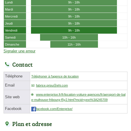
Lundi
9h - 18h
Mardi
9h - 18h
Mercredi
9h - 18h
Jeudi
9h - 18h
Vendredi
9h - 18h
Samedi
10h - 16h
Dimanche
11h - 16h
Signaler une erreur
Contact
Téléphone
Téléphoner à l'agence de location
Email
fabrice.priouⓐehi.com
www.enterprise.fr/fr/location-voiture-agences/fr/aeroport-de-bal
Site web
e-mulhouse-fribourg-f5y2.html?mcid=yext%3A245709
Facebook
facebook.com/Enterprise/
Plan et adresse