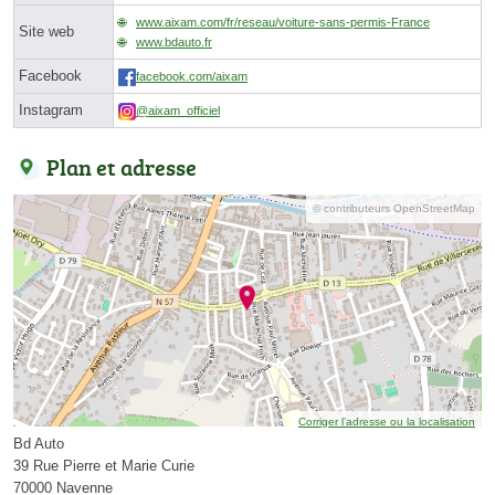
www.aixam.com/fr/reseau/voiture-sans-permis-France
Site web
www.bdauto.fr
Facebook
facebook.com/aixam
Instagram
@aixam_officiel
Plan et adresse
© contributeurs OpenStreetMap
Corriger l’adresse ou la localisation
Bd Auto
39 Rue Pierre et Marie Curie
70000 Navenne