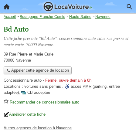
Accueil
>
Bourgogne-Franche-Comté
>
Haute-Saône
>
Navenne
Bd Auto
Cette fiche présente "Bd Auto", concessionnaire auto situé
rue pierre et
marie curie
, 70000 Navenne.
39 Rue Pierre et Marie Curie
70000 Navenne
📞 Appeler cette agence de location
Concessionnaire auto
-
Fermé, ouvre demain à 8h
Locations :
voitures sans permis
,
accès
PMR
(parking, entrée
adaptée)
,
CB acceptée
Recommander ce concessionnaire auto
Améliorer cette fiche
Autres agences de location à Navenne