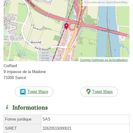
© contributeurs OpenStreetMap
Corriger l’adresse ou la localisation
Coiffard
9 impasse de la Madone
71000 Sancé
Trajet Waze
Trajet Maps
Informations
Forme juridique
SAS
SIRET
32620515000021