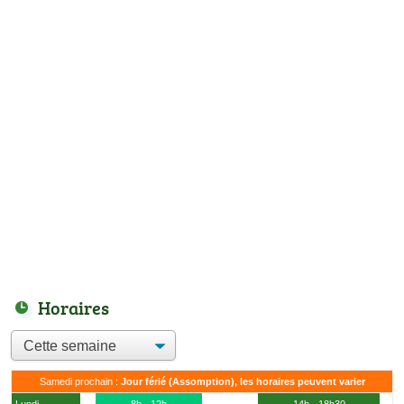
Horaires
Samedi prochain :
Jour férié (Assomption), les horaires peuvent varier
Lundi
8h - 12h
14h - 18h30