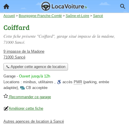
Accueil
>
Bourgogne-Franche-Comté
>
Saône-et-Loire
>
Sancé
Coiffard
Cette fiche présente "Coiffard", garage situé
impasse de la madone
,
71000 Sancé.
9 impasse de la Madone
71000 Sancé
📞 Appeler cette agence de location
Garage
-
Ouvert jusqu'à 12h
Locations :
minibus
,
utilitaires
,
accès
PMR
(parking, entrée
adaptée)
,
CB acceptée
Recommander ce garage
Améliorer cette fiche
Autres agences de location à Sancé