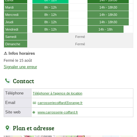
Mardi
8h - 12h
14h - 18h30
Mercredi
8h - 12h
14h - 18h30
Jeudi
8h - 12h
14h - 18h30
Vendredi
8h - 12h
14h - 18h
Samedi
Fermé
(15 août)
Dimanche
Fermé
Fermé le 15 août
Signaler une erreur
Contact
Téléphone
Téléphoner à l'agence de location
Email
carrosseriecoiffardⓐorange.fr
Site web
www.carrosserie-coiffard.fr
Plan et adresse