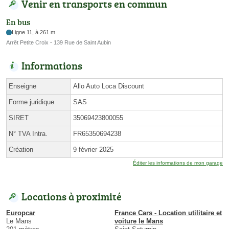
Venir en transports en commun
En bus
Ligne 11, à 261 m
Arrêt Petite Croix - 139 Rue de Saint Aubin
Informations
Enseigne
Allo Auto Loca Discount
Forme juridique
SAS
SIRET
35069423800055
N° TVA Intra.
FR65350694238
Création
9 février 2025
Éditer les informations de mon garage
Locations à proximité
Europcar
France Cars - Location utilitaire et
Le Mans
voiture le Mans