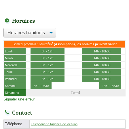
Horaires
Samedi prochain :
Jour férié (Assomption), les horaires peuvent varier
Lundi
8h - 12h
14h - 18h30
Mardi
8h - 12h
14h - 18h30
Mercredi
8h - 12h
14h - 18h30
Jeudi
8h - 12h
14h - 18h30
Vendredi
8h - 12h
14h - 18h30
Samedi
8h - 10h30
16h - 18h30
Dimanche
Fermé
Signaler une erreur
Contact
Téléphone
Téléphoner à l'agence de location