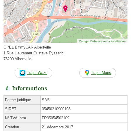
Corriger l’adresse ou la localisation
OPEL BYmyCAR Albertville
1 Rue Lieutenant Gustave Eysseric
73200 Albertville
Trajet Waze
Trajet Maps
Informations
Forme juridique
SAS
SIRET
05450210900108
N° TVA Intra.
FR35054502109
Création
21 décembre 2017