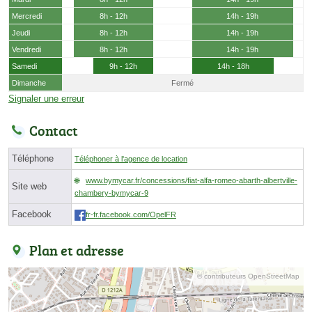
Mercredi
8h - 12h
14h - 19h
Jeudi
8h - 12h
14h - 19h
Vendredi
8h - 12h
14h - 19h
Samedi
9h - 12h
14h - 18h
Dimanche
Fermé
Signaler une erreur
Contact
Téléphone
Téléphoner à l'agence de location
www.bymycar.fr/concessions/fiat-alfa-romeo-abarth-albertville-
Site web
chambery-bymycar-9
Facebook
fr-fr.facebook.com/OpelFR
Plan et adresse
© contributeurs OpenStreetMap