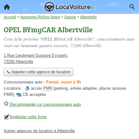
Accueil
>
Auvergne-Rhône-Alpes
>
Savoie
>
Albertville
OPEL BYmyCAR Albertville
Cette fiche présente "OPEL BYmyCAR Albertville", concessionnaire auto
situé
rue lieutenant gustave eysseric
, 73200 Albertville.
1 Rue Lieutenant Gustave Eysseric
73200 Albertville
📞 Appeler cette agence de location
Concessionnaire auto
-
Fermé, ouvre à 9h
Locations :
accès
PMR
(parking, entrée adaptée, places assises
PMR)
,
CB acceptée
Recommander ce concessionnaire auto
Améliorer cette fiche
Autres agences de location à Albertville