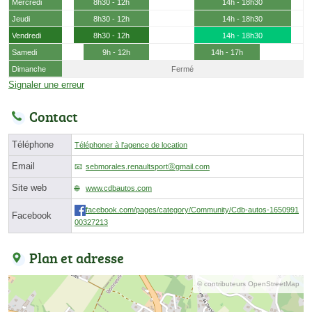
Mercredi
8h30 - 12h
14h - 18h30
Jeudi
8h30 - 12h
14h - 18h30
Vendredi
8h30 - 12h
14h - 18h30
Samedi
9h - 12h
14h - 17h
Dimanche
Fermé
Signaler une erreur
Contact
Téléphone
Téléphoner à l'agence de location
Email
sebmorales.renaultsportⓐgmail.com
Site web
www.cdbautos.com
facebook.com/pages/category/Community/Cdb-autos-1650991
Facebook
00327213
Plan et adresse
© contributeurs OpenStreetMap