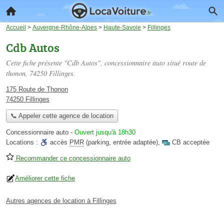
Accueil
>
Auvergne-Rhône-Alpes
>
Haute-Savoie
>
Fillinges
Cdb Autos
Cette fiche présente "Cdb Autos", concessionnaire auto situé
route de
thonon
, 74250 Fillinges.
175 Route de Thonon
74250 Fillinges
📞 Appeler cette agence de location
Concessionnaire auto
-
Ouvert jusqu'à 18h30
Locations :
accès
PMR
(parking, entrée adaptée)
,
CB acceptée
Recommander ce concessionnaire auto
Améliorer cette fiche
Autres agences de location à Fillinges