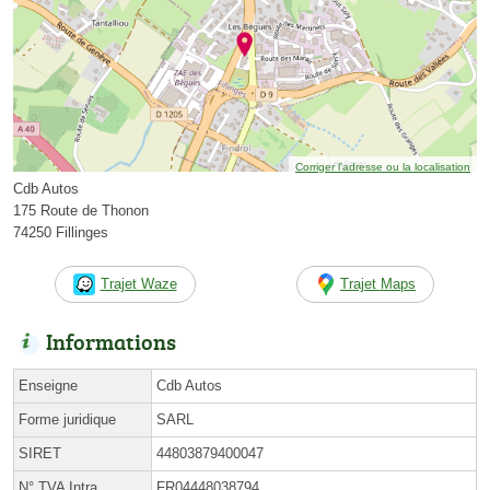
Corriger l’adresse ou la localisation
Cdb Autos
175 Route de Thonon
74250 Fillinges
Trajet Waze
Trajet Maps
Informations
Enseigne
Cdb Autos
Forme juridique
SARL
SIRET
44803879400047
N° TVA Intra.
FR04448038794