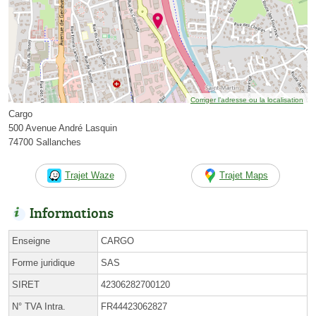
Corriger l’adresse ou la localisation
Cargo
500 Avenue André Lasquin
74700 Sallanches
Trajet Waze
Trajet Maps
Informations
Enseigne
CARGO
Forme juridique
SAS
SIRET
42306282700120
N° TVA Intra.
FR44423062827