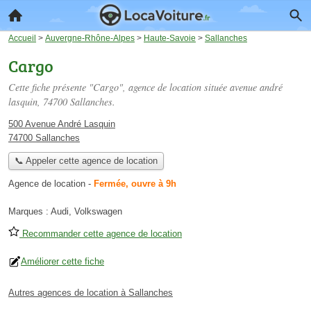
Accueil
>
Auvergne-Rhône-Alpes
>
Haute-Savoie
>
Sallanches
Cargo
Cette fiche présente "Cargo", agence de location située
avenue andré
lasquin
, 74700 Sallanches.
500 Avenue André Lasquin
74700 Sallanches
📞 Appeler cette agence de location
Agence de location
-
Fermée, ouvre à 9h
Marques :
Audi, Volkswagen
Recommander cette agence de location
Améliorer cette fiche
Autres agences de location à Sallanches