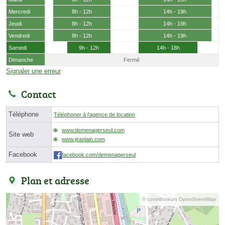
Mercredi
8h - 12h
14h - 19h
Jeudi
8h - 12h
14h - 19h
Vendredi
8h - 12h
14h - 19h
Samedi
9h - 12h
14h - 18h
Dimanche
Fermé
Signaler une erreur
Contact
Téléphone
Téléphoner à l'agence de location
www.demenagerseul.com
Site web
www.jeanlain.com
Facebook
facebook.com/demenagerseul
Plan et adresse
© contributeurs OpenStreetMap