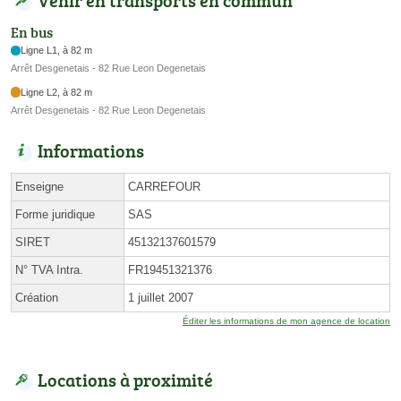
Venir en transports en commun
En bus
Ligne L1, à 82 m
Arrêt Desgenetais - 82 Rue Leon Degenetais
Ligne L2, à 82 m
Arrêt Desgenetais - 82 Rue Leon Degenetais
Informations
Enseigne
CARREFOUR
Forme juridique
SAS
SIRET
45132137601579
N° TVA Intra.
FR19451321376
Création
1 juillet 2007
Éditer les informations de mon agence de location
Locations à proximité