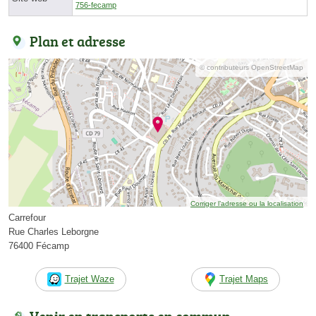
756-fecamp
Plan et adresse
© contributeurs OpenStreetMap
Corriger l’adresse ou la localisation
Carrefour
Rue Charles Leborgne
76400 Fécamp
Trajet Waze
Trajet Maps