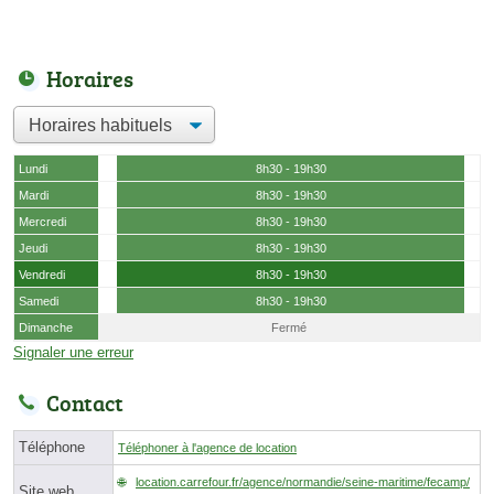
Horaires
Lundi
8h30 - 19h30
Mardi
8h30 - 19h30
Mercredi
8h30 - 19h30
Jeudi
8h30 - 19h30
Vendredi
8h30 - 19h30
Samedi
8h30 - 19h30
Dimanche
Fermé
Signaler une erreur
Contact
Téléphone
Téléphoner à l'agence de location
location.carrefour.fr/agence/normandie/seine-maritime/fecamp/
Site web