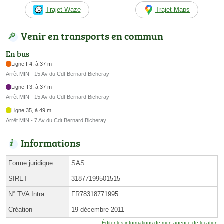
Trajet Waze
Trajet Maps
Venir en transports en commun
En bus
Ligne F4, à 37 m
Arrêt MIN - 15 Av du Cdt Bernard Bicheray
Ligne T3, à 37 m
Arrêt MIN - 15 Av du Cdt Bernard Bicheray
Ligne 35, à 49 m
Arrêt MIN - 7 Av du Cdt Bernard Bicheray
Informations
Forme juridique
SAS
SIRET
31877199501515
N° TVA Intra.
FR78318771995
Création
19 décembre 2011
Éditer les informations de mon agence de location