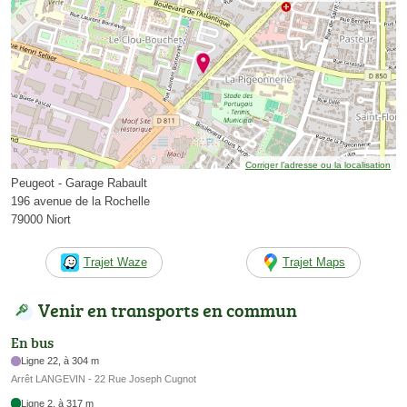
Corriger l’adresse ou la localisation
Peugeot - Garage Rabault
196 avenue de la Rochelle
79000 Niort
Trajet Waze
Trajet Maps
Venir en transports en commun
En bus
Ligne 22, à 304 m
Arrêt LANGEVIN - 22 Rue Joseph Cugnot
Ligne 2, à 317 m