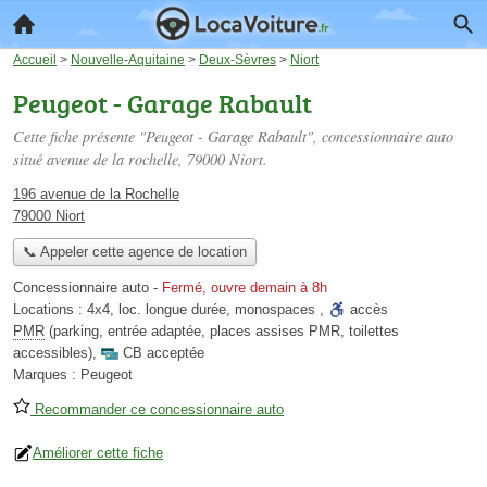
Accueil
>
Nouvelle-Aquitaine
>
Deux-Sèvres
>
Niort
Peugeot - Garage Rabault
Cette fiche présente "Peugeot - Garage Rabault", concessionnaire auto
situé
avenue de la rochelle
, 79000 Niort.
196 avenue de la Rochelle
79000 Niort
📞 Appeler cette agence de location
Concessionnaire auto
-
Fermé, ouvre demain à 8h
Locations :
4x4
,
loc. longue durée
,
monospaces
,
accès
PMR
(parking, entrée adaptée, places assises PMR, toilettes
accessibles)
,
CB acceptée
Marques :
Peugeot
Recommander ce concessionnaire auto
Améliorer cette fiche