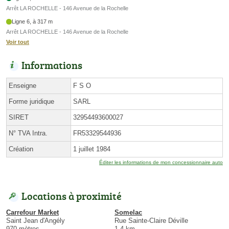
Arrêt LA ROCHELLE - 146 Avenue de la Rochelle
Ligne 6, à 317 m
Arrêt LA ROCHELLE - 146 Avenue de la Rochelle
Voir tout
Informations
Enseigne
F S O
Forme juridique
SARL
SIRET
32954493600027
N° TVA Intra.
FR53329544936
Création
1 juillet 1984
Éditer les informations de mon concessionnaire auto
Locations à proximité
Carrefour Market
Somelac
Saint Jean d'Angély
Rue Sainte-Claire Déville
970 mètres
1.4 km