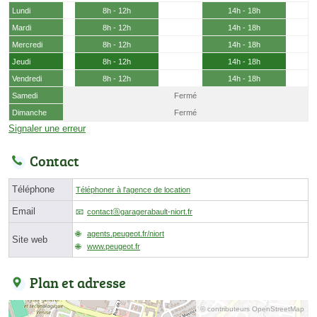
Lundi
8h - 12h
14h - 18h
Mardi
8h - 12h
14h - 18h
Mercredi
8h - 12h
14h - 18h
Jeudi
8h - 12h
14h - 18h
Vendredi
8h - 12h
14h - 18h
Samedi
Fermé
Dimanche
Fermé
Signaler une erreur
Contact
Téléphone
Téléphoner à l'agence de location
Email
contactⓐgaragerabault-niort.fr
agents.peugeot.fr/niort
Site web
www.peugeot.fr
Plan et adresse
© contributeurs OpenStreetMap