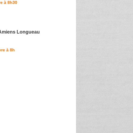
e à 8h30
 Amiens Longueau
re à 8h