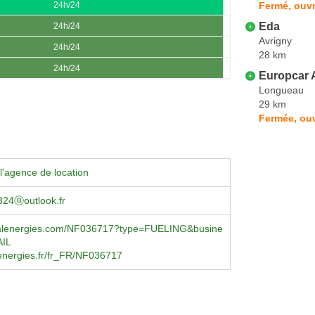
Fermé, ouvr
24h/24
Eda
24h/24
Avrigny
24h/24
28 km
24h/24
Europcar
Longueau
29 km
Fermée, ouv
l'agence de location
824ⓐoutlook.fr
otalenergies.com/NF036717?type=FUELING&busine
AIL
lenergies.fr/fr_FR/NF036717