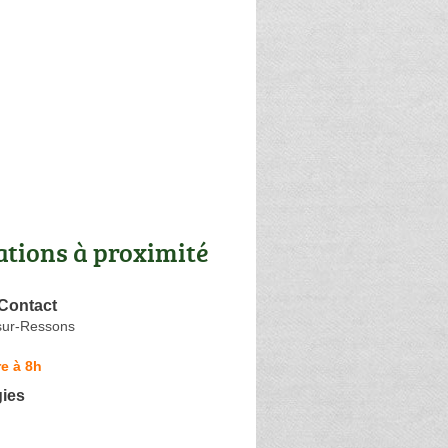
ations à proximité
 Contact
-sur-Ressons
e à 8h
gies