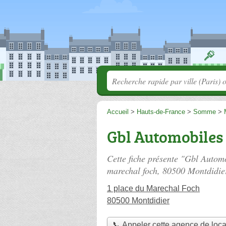
Accueil
>
Hauts-de-France
>
Somme
>
Gbl Automobiles
Cette fiche présente "Gbl Autom
marechal foch
, 80500 Montdidie
1 place du Marechal Foch
80500 Montdidier
📞 Appeler cette agence de loca