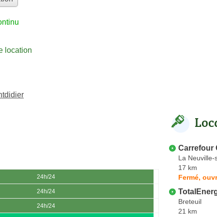
ontinu
 location
tdidier
Loc
Carrefour
La Neuville
17 km
Fermé, ouvr
24h/24
TotalEner
24h/24
Breteuil
24h/24
21 km