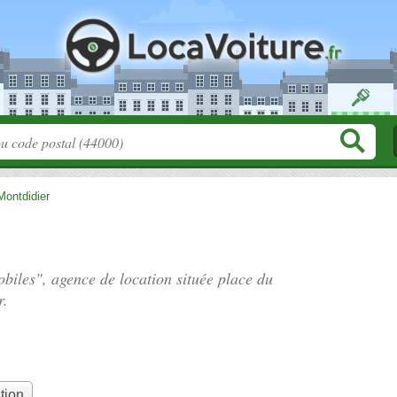
Montdidier
obiles", agence de location située
place du
r.
tion