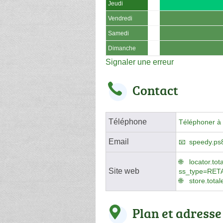
Jeudi
Vendredi
Samedi
Dimanche
Signaler une erreur
Contact
Téléphone
Téléphoner à 
Email
speedy.ps
locator.t
Site web
ss_type=RET
store.tota
Plan et adresse