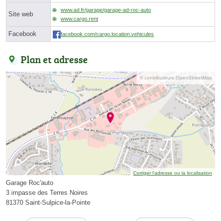
www.ad.fr/garage/garage-ad-roc-auto
Site web
www.cargo.rent
Facebook
facebook.com/cargo.location.vehicules
Plan et adresse
© contributeurs OpenStreetMap
Corriger l’adresse ou la localisation
Garage Roc'auto
3 impasse des Terres Noires
81370 Saint-Sulpice-la-Pointe