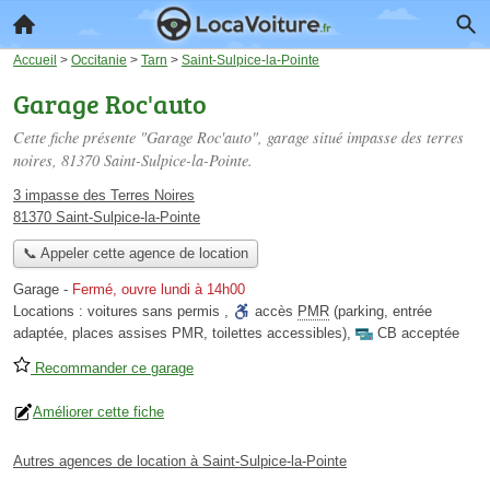
Accueil
>
Occitanie
>
Tarn
>
Saint-Sulpice-la-Pointe
Garage Roc'auto
Cette fiche présente "Garage Roc'auto", garage situé
impasse des terres
noires
, 81370 Saint-Sulpice-la-Pointe.
3 impasse des Terres Noires
81370 Saint-Sulpice-la-Pointe
📞 Appeler cette agence de location
Garage
-
Fermé, ouvre lundi à 14h00
Locations :
voitures sans permis
,
accès
PMR
(parking, entrée
adaptée, places assises PMR, toilettes accessibles)
,
CB acceptée
Recommander ce garage
Améliorer cette fiche
Autres agences de location à Saint-Sulpice-la-Pointe