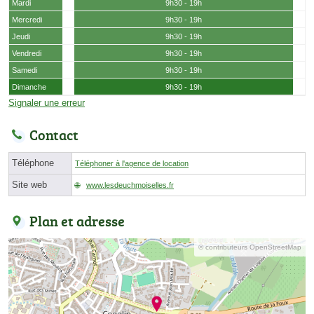
Mardi
9h30 - 19h
Mercredi
9h30 - 19h
Jeudi
9h30 - 19h
Vendredi
9h30 - 19h
Samedi
9h30 - 19h
Dimanche
9h30 - 19h
Signaler une erreur
Contact
Téléphone
Téléphoner à l'agence de location
Site web
www.lesdeuchmoiselles.fr
Plan et adresse
© contributeurs OpenStreetMap