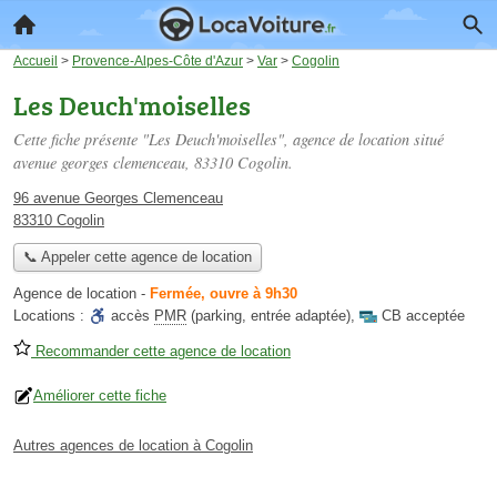
Accueil
>
Provence-Alpes-Côte d'Azur
>
Var
>
Cogolin
Les Deuch'moiselles
Cette fiche présente "Les Deuch'moiselles", agence de location situé
avenue georges clemenceau
, 83310 Cogolin.
96 avenue Georges Clemenceau
83310 Cogolin
📞 Appeler cette agence de location
Agence de location
-
Fermée, ouvre à 9h30
Locations :
accès
PMR
(parking, entrée adaptée)
,
CB acceptée
Recommander cette agence de location
Améliorer cette fiche
Autres agences de location à Cogolin