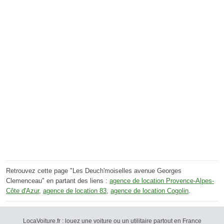
Retrouvez cette page "Les Deuch'moiselles avenue Georges
Clemenceau" en partant des liens :
agence de location Provence-Alpes-
Côte d'Azur
,
agence de location 83
,
agence de location Cogolin
.
LocaVoiture.fr : louez une voiture ou un utilitaire partout en France