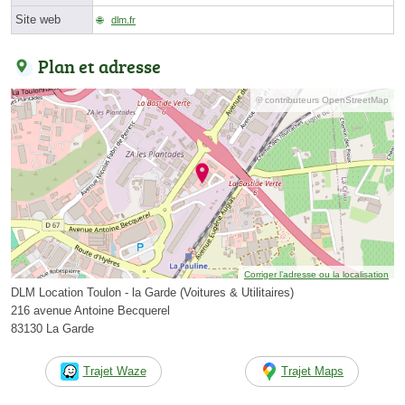
Site web
dlm.fr
Plan et adresse
© contributeurs OpenStreetMap
Corriger l’adresse ou la localisation
DLM Location Toulon - la Garde (Voitures & Utilitaires)
216 avenue Antoine Becquerel
83130 La Garde
Trajet Waze
Trajet Maps