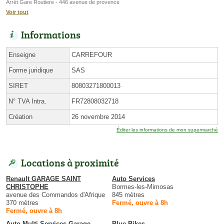
Arrêt Gare Routiere - 446 avenue de provence
Voir tout
Informations
Enseigne
CARREFOUR
Forme juridique
SAS
SIRET
80803271800013
N° TVA Intra.
FR72808032718
Création
26 novembre 2014
Éditer les informations de mon supermarché
Locations à proximité
Renault GARAGE SAINT
Auto Services
CHRISTOPHE
Bormes-les-Mimosas
avenue des Commandos d'Afrique
845 mètres
370 mètres
Fermé, ouvre à 8h
Fermé, ouvre à 8h
Auto Multi Services Garage
Blue Bikes