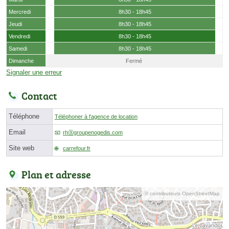
Mercredi
8h30 - 18h45
Jeudi
8h30 - 18h45
Vendredi
8h30 - 18h45
Samedi
8h30 - 18h45
Dimanche
Fermé
Signaler une erreur
Contact
Téléphone
Téléphoner à l'agence de location
Email
rhⓐgroupenogedis.com
Site web
carrefour.fr
Plan et adresse
© contributeurs OpenStreetMap