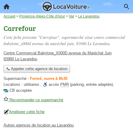
Accueil
>
Provence-Alpes-Côte d'Azur
>
Var
>
Le Lavandou
Carrefour
Cette fiche présente "Carrefour", supermarché situé
centre commercial
babylone_x000d avenue du maréchal juin
, 83980 Le Lavandou.
Centre Commercial Babylone_X000D avenue du Maréchal Juin
83980 Le Lavandou
📞 Appeler cette agence de location
Supermarché
-
Fermé, ouvre à 8h30
Locations :
utilitaires
,
accès
PMR
(parking, entrée adaptée)
,
CB acceptée
Recommander ce supermarché
Améliorer cette fiche
Autres agences de location au Lavandou