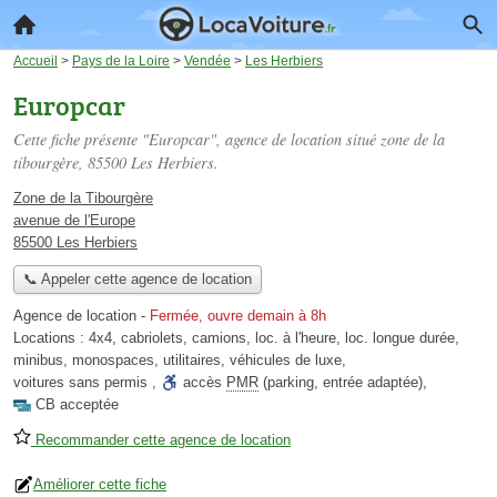
Accueil
>
Pays de la Loire
>
Vendée
>
Les Herbiers
Europcar
Cette fiche présente "Europcar", agence de location situé
zone de la
tibourgère
, 85500 Les Herbiers.
Zone de la Tibourgère
avenue de l'Europe
85500 Les Herbiers
📞 Appeler cette agence de location
Agence de location
-
Fermée, ouvre demain à 8h
Locations :
4x4
,
cabriolets
,
camions
,
loc. à l'heure
,
loc. longue durée
,
minibus
,
monospaces
,
utilitaires
,
véhicules de luxe
,
voitures sans permis
,
accès
PMR
(parking, entrée adaptée)
,
CB acceptée
Recommander cette agence de location
Améliorer cette fiche