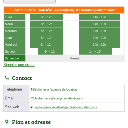
Samedi prochain :
Jour férié (Assomption), les horaires peuvent varier
Lundi
8h - 12h
14h - 19h
Mardi
8h - 12h
14h - 19h
Mercredi
8h - 12h
14h - 19h
Jeudi
8h - 12h
14h - 19h
Vendredi
8h - 12h
14h - 19h
Samedi
9h - 12h
14h - 18h
Dimanche
Fermé
Signaler une erreur
Contact
Téléphone
Téléphoner à l'agence de location
Email
lesherbiersⓐeuropcar-atlantique.fr
Site web
www.europcar-atlantique.fr/agences/herbiers
Plan et adresse