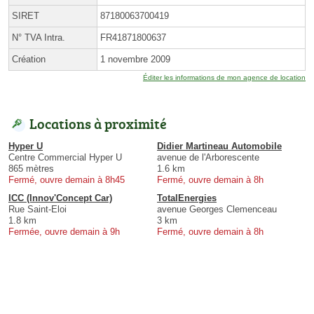
SIRET
87180063700419
N° TVA Intra.
FR41871800637
Création
1 novembre 2009
Éditer les informations de mon agence de location
Locations à proximité
Hyper U
Didier Martineau Automobile
Centre Commercial Hyper U
avenue de l'Arborescente
865 mètres
1.6 km
Fermé, ouvre demain à 8h45
Fermé, ouvre demain à 8h
ICC (Innov'Concept Car)
TotalEnergies
Rue Saint-Eloi
avenue Georges Clemenceau
1.8 km
3 km
Fermée, ouvre demain à 9h
Fermé, ouvre demain à 8h