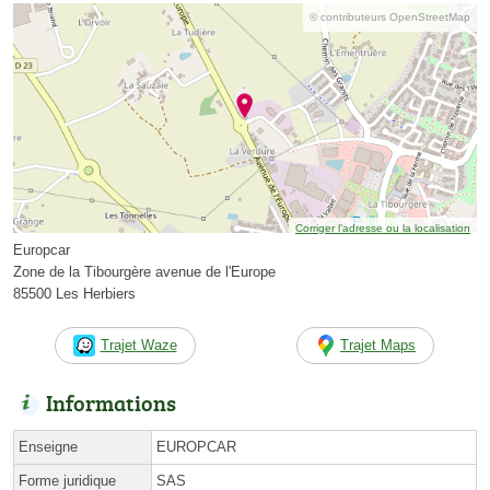
© contributeurs OpenStreetMap
Corriger l’adresse ou la localisation
Europcar
Zone de la Tibourgère avenue de l'Europe
85500 Les Herbiers
Trajet Waze
Trajet Maps
Informations
Enseigne
EUROPCAR
Forme juridique
SAS