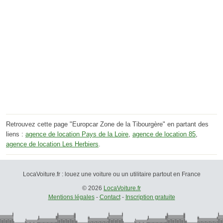
Retrouvez cette page "Europcar Zone de la Tibourgère" en partant des
liens :
agence de location Pays de la Loire
,
agence de location 85
,
agence de location Les Herbiers
.
LocaVoiture.fr : louez une voiture ou un utilitaire partout en France
© 2026
LocaVoiture.fr
Mentions légales
-
Contact
-
Inscription gratuite