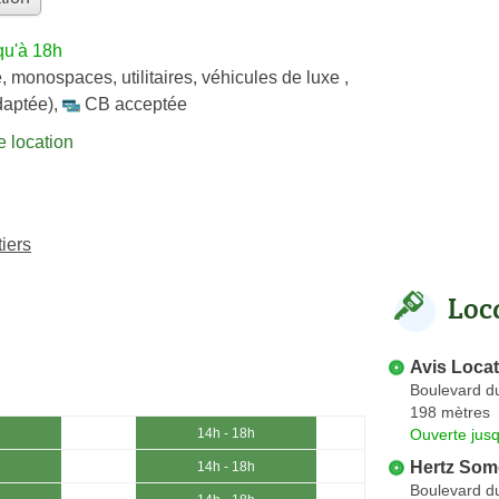
qu'à 18h
e
,
monospaces
,
utilitaires
,
véhicules de luxe
,
daptée)
,
CB acceptée
 location
iers
Loc
Avis Locat
Boulevard d
198 mètres
Ouverte jus
14h - 18h
Hertz Som
14h - 18h
Boulevard d