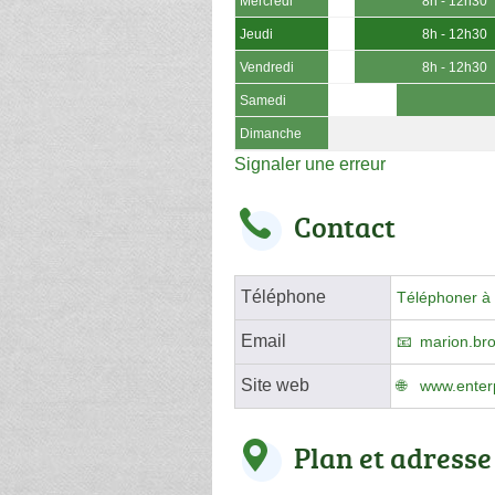
Mercredi
8h - 12h30
Jeudi
8h - 12h30
Vendredi
8h - 12h30
Samedi
Dimanche
Signaler une erreur
Contact
Téléphone
Téléphoner à 
Email
marion.br
Site web
www.enterp
Plan et adresse