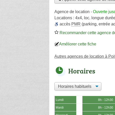
Agence de location
-
Ouverte jus
Locations :
4x4
,
loc. longue duré
accès
PMR
(parking, entrée a
Recommander cette agence de
Améliorer cette fiche
Autres agences de location à Poit
Horaires
Lundi
8h - 12h30
Mardi
8h - 12h30