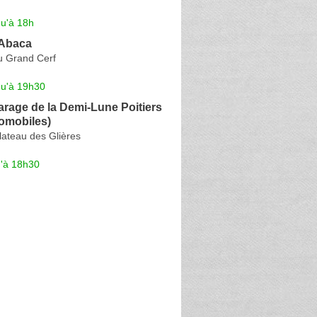
qu'à 18h
-Abaca
u Grand Cerf
qu'à 19h30
rage de la Demi-Lune Poitiers
omobiles)
lateau des Glières
u'à 18h30