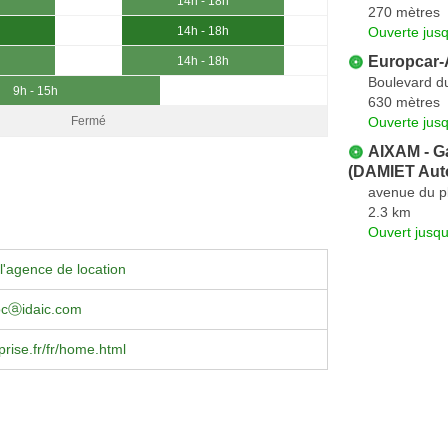
14h - 18h
270 mètres
Ouverte jus
14h - 18h
Europcar
14h - 18h
Boulevard d
9h - 15h
630 mètres
Ouverte jus
Fermé
AIXAM - Ga
(DAMIET Aut
avenue du p
2.3 km
Ouvert jusq
l'agence de location
ocⓐidaic.com
rise.fr/fr/home.html