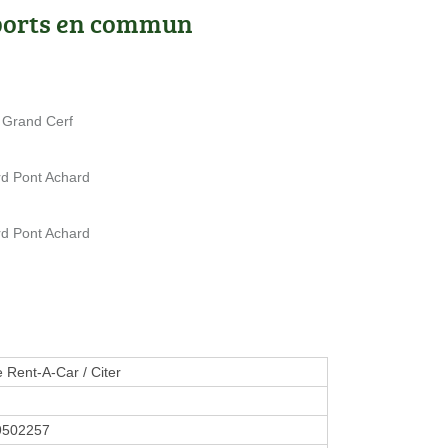
ports en commun
 Grand Cerf
rd Pont Achard
rd Pont Achard
e Rent-A-Car / Citer
9502257