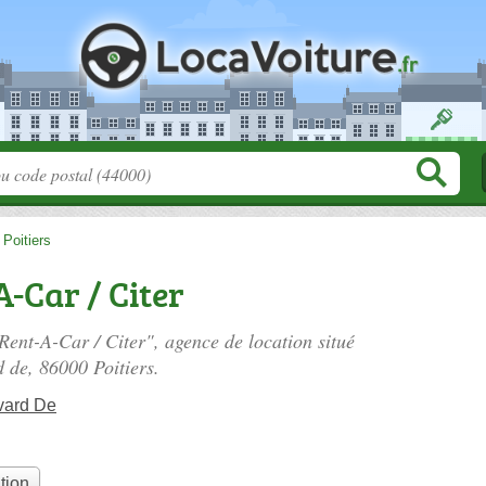
>
Poitiers
A-Car / Citer
 Rent-A-Car / Citer", agence de location situé
d de
, 86000 Poitiers.
vard De
tion