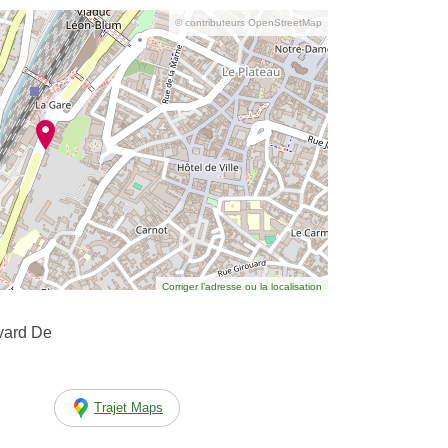
© contributeurs OpenStreetMap
Corriger l’adresse ou la localisation
vard De
Trajet Maps