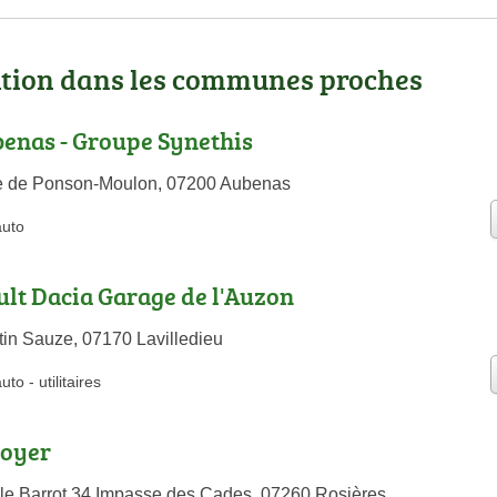
ation dans les communes proches
enas - Groupe Synethis
le de Ponson-Moulon, 07200 Aubenas
auto
lt Dacia Garage de l'Auzon
in Sauze, 07170 Lavilledieu
auto
-
utilitaires
oyer
 le Barrot 34 Impasse des Cades, 07260 Rosières