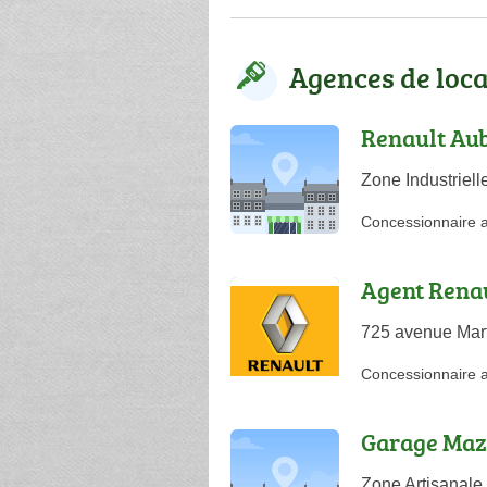
Agences de loc
Renault Aub
Zone Industriel
Concessionnaire 
Agent Renau
725 avenue Mart
Concessionnaire 
Garage Maz
Zone Artisanale