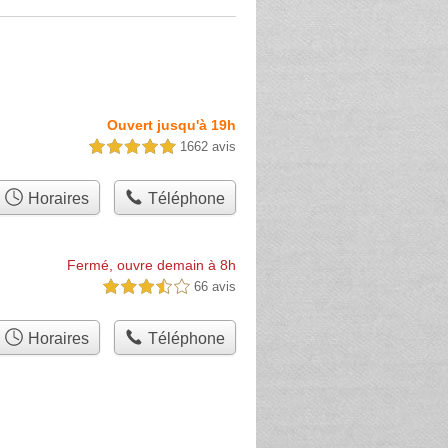
Ouvert jusqu'à 19h
1662 avis
5,0 étoiles sur 5
Horaires
Téléphone
Fermé, ouvre demain à 8h
66 avis
3,5 étoiles sur 5
Horaires
Téléphone