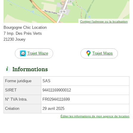
Corriger l’adresse ou la localisation
Bourgogne Chic Location
7 Imp. Des Prés Verts
21230 Jouey
Trajet Waze
Trajet Maps
Informations
Forme juridique
SAS
SIRET
94411169900012
N° TVA Intra.
FR02944111699
Création
29 avril 2025
Éditer les informations de mon agence de location