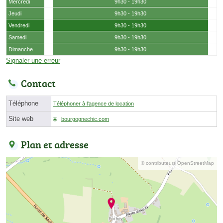
Mercredi
9h30 - 19h30
Jeudi
9h30 - 19h30
Vendredi
9h30 - 19h30
Samedi
9h30 - 19h30
Dimanche
9h30 - 19h30
Signaler une erreur
Contact
Téléphone
Téléphoner à l'agence de location
Site web
bourgognechic.com
Plan et adresse
© contributeurs OpenStreetMap