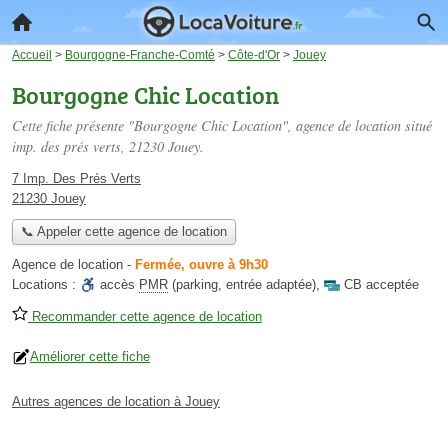
Accueil
>
Bourgogne-Franche-Comté
>
Côte-d'Or
>
Jouey
Bourgogne Chic Location
Cette fiche présente "Bourgogne Chic Location", agence de location situé
imp. des prés verts
, 21230 Jouey.
7 Imp. Des Prés Verts
21230 Jouey
📞 Appeler cette agence de location
Agence de location
-
Fermée, ouvre à 9h30
Locations :
accès
PMR
(parking, entrée adaptée)
,
CB acceptée
Recommander cette agence de location
Améliorer cette fiche
Autres agences de location à Jouey