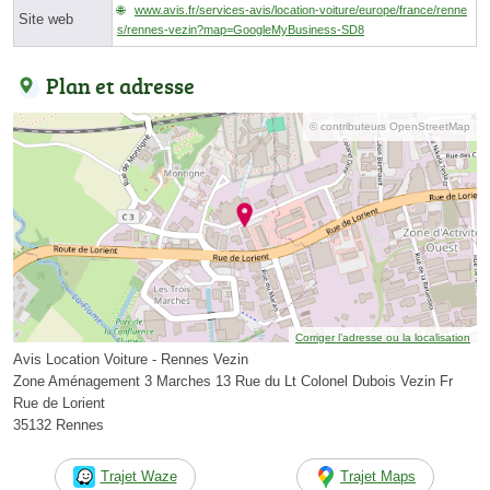
www.avis.fr/services-avis/location-voiture/europe/france/renne
Site web
s/rennes-vezin?map=GoogleMyBusiness-SD8
Plan et adresse
© contributeurs OpenStreetMap
Corriger l’adresse ou la localisation
Avis Location Voiture - Rennes Vezin
Zone Aménagement 3 Marches 13 Rue du Lt Colonel Dubois Vezin Fr
Rue de Lorient
35132 Rennes
Trajet Waze
Trajet Maps