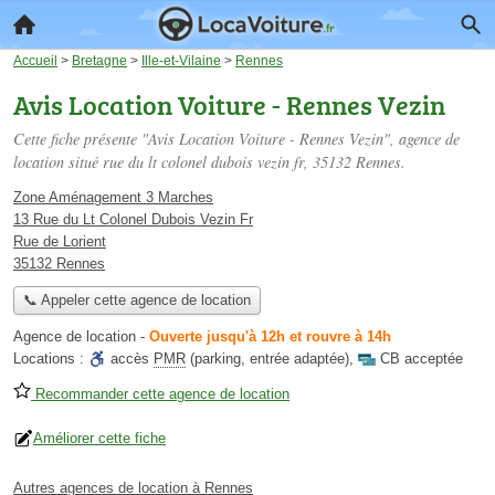
Accueil
>
Bretagne
>
Ille-et-Vilaine
>
Rennes
Avis Location Voiture - Rennes Vezin
Cette fiche présente "Avis Location Voiture - Rennes Vezin", agence de
location situé
rue du lt colonel dubois vezin fr
, 35132 Rennes.
Zone Aménagement 3 Marches
13 Rue du Lt Colonel Dubois Vezin Fr
Rue de Lorient
35132 Rennes
📞 Appeler cette agence de location
Agence de location
-
Ouverte jusqu'à 12h et rouvre à 14h
Locations :
accès
PMR
(parking, entrée adaptée)
,
CB acceptée
Recommander cette agence de location
Améliorer cette fiche
Autres agences de location à Rennes