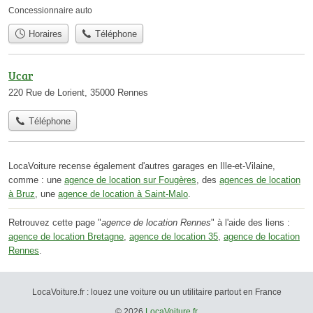
Concessionnaire auto
Horaires
Téléphone
Ucar
220 Rue de Lorient, 35000 Rennes
Téléphone
LocaVoiture recense également d'autres garages en Ille-et-Vilaine,
comme : une
agence de location sur Fougères
, des
agences de location
à Bruz
, une
agence de location à Saint-Malo
.
Retrouvez cette page "
agence de location Rennes
" à l'aide des liens :
agence de location Bretagne
,
agence de location 35
,
agence de location
Rennes
.
LocaVoiture.fr : louez une voiture ou un utilitaire partout en France
© 2026
LocaVoiture.fr