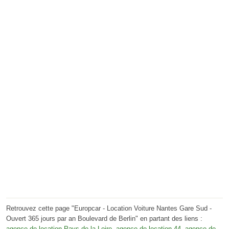
Retrouvez cette page "Europcar - Location Voiture Nantes Gare Sud -
Ouvert 365 jours par an Boulevard de Berlin" en partant des liens :
agence de location Pays de la Loire
,
agence de location 44
,
agence de