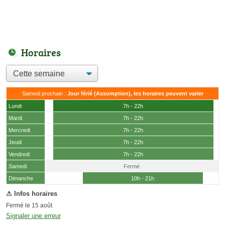
Horaires
Samedi prochain :
Jour férié (Assomption), les horaires peuvent varier
Lundi
7h - 22h
Mardi
7h - 22h
Mercredi
7h - 22h
Jeudi
7h - 22h
Vendredi
7h - 22h
Samedi
Fermé
(15 août)
Dimanche
10h - 21h
Fermé le 15 août
Signaler une erreur