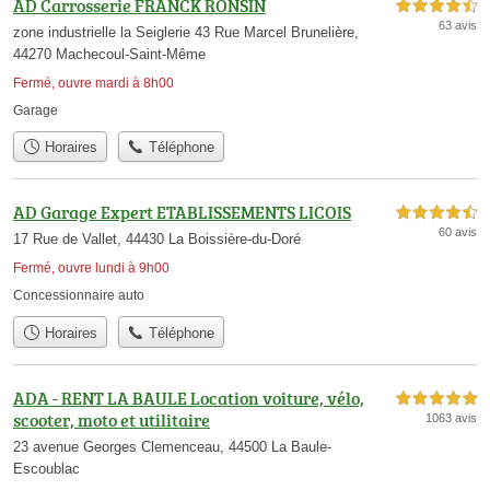
AD Carrosserie FRANCK RONSIN
4,5 étoiles sur 5
63 avis
zone industrielle la Seiglerie 43 Rue Marcel Brunelière,
44270 Machecoul-Saint-Même
Fermé, ouvre mardi à 8h00
Garage
Horaires
Téléphone
AD Garage Expert ETABLISSEMENTS LICOIS
4,5 étoiles sur 5
60 avis
17 Rue de Vallet, 44430 La Boissière-du-Doré
Fermé, ouvre lundi à 9h00
Concessionnaire auto
Horaires
Téléphone
ADA - RENT LA BAULE Location voiture, vélo,
5,0 étoiles sur 5
scooter, moto et utilitaire
1063 avis
23 avenue Georges Clemenceau, 44500 La Baule-
Escoublac