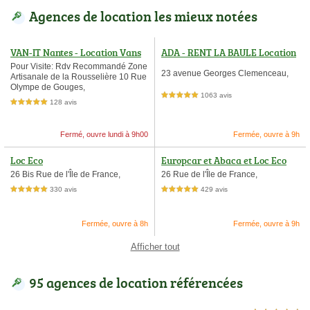
Agences de location les mieux notées
VAN-IT Nantes - Location Vans
ADA - RENT LA BAULE Location
Aménagés et Fourgons
voiture, vélo, scooter, moto et uti
Pour Visite: Rdv Recommandé Zone
23 avenue Georges Clemenceau,
Artisanale de la Rousselière 10 Rue
litaire
Olympe de Gouges,
1063 avis
5,0 étoiles sur 5
128 avis
5,0 étoiles sur 5
Fermé, ouvre lundi à 9h00
Fermée, ouvre à 9h
Loc Eco
Europcar et Abaca et Loc Eco
26 Bis Rue de l'Île de France,
26 Rue de l'Île de France,
330 avis
429 avis
5,0 étoiles sur 5
5,0 étoiles sur 5
Fermée, ouvre à 8h
Fermée, ouvre à 9h
Afficher tout
95 agences de location référencées