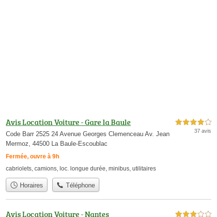
Avis Location Voiture - Gare la Baule
4,0 étoiles sur 5
37 avis
Code Barr 2525 24 Avenue Georges Clemenceau Av. Jean
Mermoz, 44500 La Baule-Escoublac
Fermée, ouvre à 9h
cabriolets
,
camions
,
loc. longue durée
,
minibus
,
utilitaires
Horaires
Téléphone
Avis Location Voiture - Nantes
3,0 étoiles sur 5