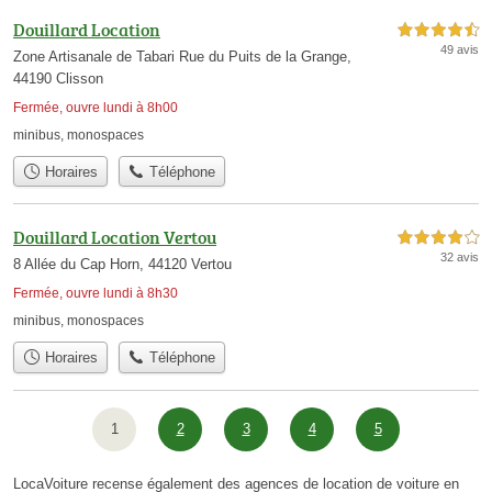
Douillard Location
4,5 étoiles sur 5
49 avis
Zone Artisanale de Tabari Rue du Puits de la Grange,
44190 Clisson
Fermée, ouvre lundi à 8h00
minibus
,
monospaces
Horaires
Téléphone
Douillard Location Vertou
4,0 étoiles sur 5
32 avis
8 Allée du Cap Horn, 44120 Vertou
Fermée, ouvre lundi à 8h30
minibus
,
monospaces
Horaires
Téléphone
1
2
3
4
5
LocaVoiture recense également des agences de location de voiture en