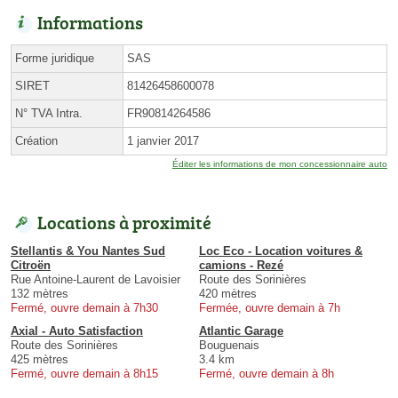
Informations
Forme juridique
SAS
SIRET
81426458600078
N° TVA Intra.
FR90814264586
Création
1 janvier 2017
Éditer les informations de mon concessionnaire auto
Locations à proximité
Stellantis & You Nantes Sud
Loc Eco - Location voitures &
Citroën
camions - Rezé
Rue Antoine-Laurent de Lavoisier
Route des Sorinières
132 mètres
420 mètres
Fermé, ouvre demain à 7h30
Fermée, ouvre demain à 7h
Axial - Auto Satisfaction
Atlantic Garage
Route des Sorinières
Bouguenais
425 mètres
3.4 km
Fermé, ouvre demain à 8h15
Fermé, ouvre demain à 8h