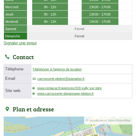
Mercredi
8h - 12h
13h30 - 17h30
Jeudi
8h - 12h
13h30 - 17h30
Vendredi
8h - 12h
13h30 - 17h30
Samedi
Fermé
Dimanche
Fermé
Signaler une erreur
Contact
Téléphone
Téléphoner à l'agence de location
Email
carrosserie.plottonⓐwanadoo.fr
www.rentacar.fr/agences/319-sully-sur-loire
Site web
www.carrosserie-depannage-plotton.fr
Plan et adresse
© contributeurs OpenStreetMap