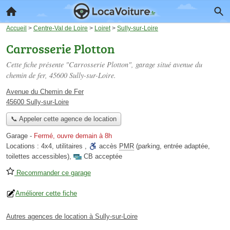
Accueil
>
Centre-Val de Loire
>
Loiret
>
Sully-sur-Loire
Carrosserie Plotton
Cette fiche présente "Carrosserie Plotton", garage situé
avenue du
chemin de fer
, 45600 Sully-sur-Loire.
Avenue du Chemin de Fer
45600 Sully-sur-Loire
📞 Appeler cette agence de location
Garage
-
Fermé, ouvre demain à 8h
Locations :
4x4
,
utilitaires
,
accès
PMR
(parking, entrée adaptée,
toilettes accessibles)
,
CB acceptée
Recommander ce garage
Améliorer cette fiche
Autres agences de location à Sully-sur-Loire