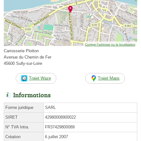
Corriger l’adresse ou la localisation
Carrosserie Plotton
Avenue du Chemin de Fer
45600 Sully-sur-Loire
Trajet Waze
Trajet Maps
Informations
Forme juridique
SARL
SIRET
42980008900022
N° TVA Intra.
FR37429800089
Création
6 juillet 2007