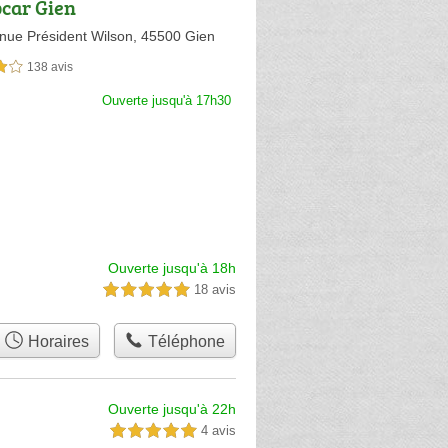
car Gien
nue Président Wilson,
45500 Gien
138 avis
sur 5
Ouverte jusqu'à 17h30
Ouverte jusqu'à 18h
18 avis
5,0 étoiles sur 5
Horaires
Téléphone
Ouverte jusqu'à 22h
4 avis
5,0 étoiles sur 5