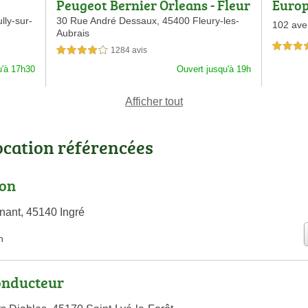
Peugeot Bernier Orleans - Fleur
Europ
y Les Aubrais
lly-sur-
30 Rue André Dessaux,
45400 Fleury-les-
102 ave
Aubrais
4,0 étoiles 
1284 avis
4,0 étoiles sur 5
u'à 17h30
Ouvert jusqu'à 19h
Afficher tout
ocation référencées
ion
ant, 45140 Ingré
n
onducteur