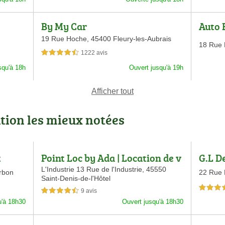
By My Car
Auto 
19 Rue Hoche,
45400 Fleury-les-Aubrais
18 Rue 
1222 avis
4,5 étoiles sur 5
squ'à 18h
Ouvert jusqu'à 19h
Afficher tout
tion les mieux notées
t
Point Loc by Ada | Location de v
G.L D
oiture Saint-Denis de l'Hôtel
L'Industrie 13 Rue de l'Industrie,
45550
rbon
22 Rue 
Saint-Denis-de-l'Hôtel
4,0 étoiles 
9 avis
4,5 étoiles sur 5
u'à 18h30
Ouvert jusqu'à 18h30