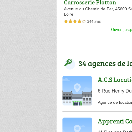
Carrosserie Plotton
Avenue du Chemin de Fer,
45600 Su
Loire
244 avis
4,0 étoiles sur 5
Ouvert jusq
34 agences de l
A.C.S Locat
6 Rue Henry Dun
Agence de locatio
Apprenti C