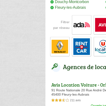
Douchy-Montcorbon
Fleury-les-Aubrais
Filtrer
par réseau
Agences de loc
Avis Location Voiture - O
91 Route Nationale 20 Rue André D
45400 Fleury-les-Aubrais
211 avis
3,5 étoiles sur 5
Ouverte ju