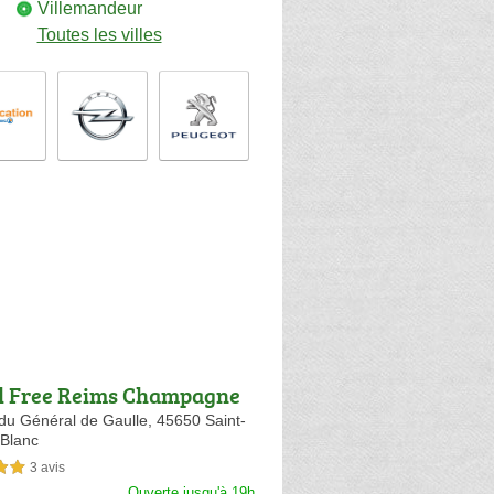
Villemandeur
Toutes les villes
 Free Reims Champagne
nne
du Général de Gaulle,
45650 Saint-
-Blanc
3 avis
sur 5
Ouverte jusqu'à 19h