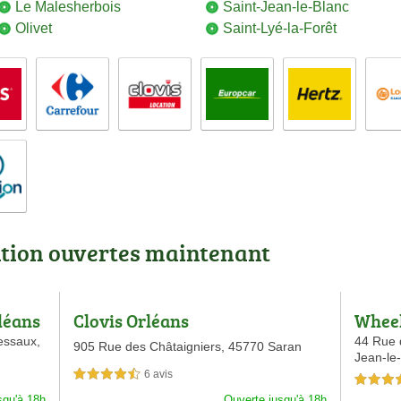
Le Malesherbois
Saint-Jean-le-Blanc
Olivet
Saint-Lyé-la-Forêt
ation ouvertes maintenant
rléans
Clovis Orléans
Wheel
Arde
essaux,
44 Rue 
905 Rue des Châtaigniers,
45770 Saran
Jean-le
6 avis
4,5 étoiles sur 5
5,0 étoiles 
squ'à 18h
Ouverte jusqu'à 18h