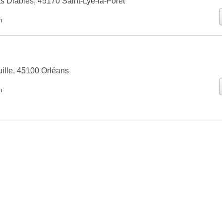
s Diables, 45170 Saint-Lyé-la-Forêt
n
ille, 45100 Orléans
n