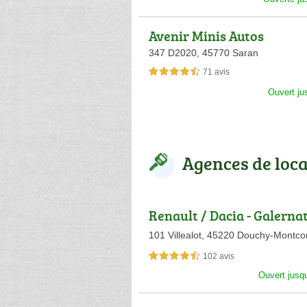
Avenir Minis Autos
347 D2020,
45770 Saran
71 avis
4,5 étoiles sur 5
Ouvert ju
Agences de loca
Renault / Dacia - Galerna
101 Villealot,
45220 Douchy-Montco
102 avis
4,5 étoiles sur 5
Ouvert jusq