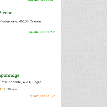
Flèche
Piedgrouille,
45100 Orléans
Ouverte jusqu'à 20h
epannage
Emile Leconte,
45140 Ingré
191 avis
sur 5
Ouvert jusqu'à 17h