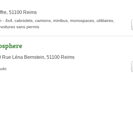
ffre, 51100 Reims
n
-
4x4
,
cabriolets
,
camions
,
minibus
,
monospaces
,
utilitaires
,
,
voitures sans permis
osphere
0 Rue Léna Bernstein, 51100 Reims
auto