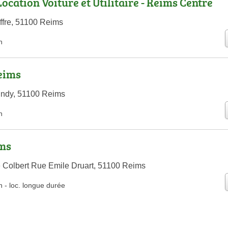
ocation Voiture et Utilitaire - Reims Centre
ffre, 51100 Reims
n
eims
undy, 51100 Reims
n
ims
le Colbert Rue Emile Druart, 51100 Reims
n
-
loc. longue durée