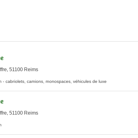
ce
ffre, 51100 Reims
n
-
cabriolets
,
camions
,
monospaces
,
véhicules de luxe
ce
ffre, 51100 Reims
n