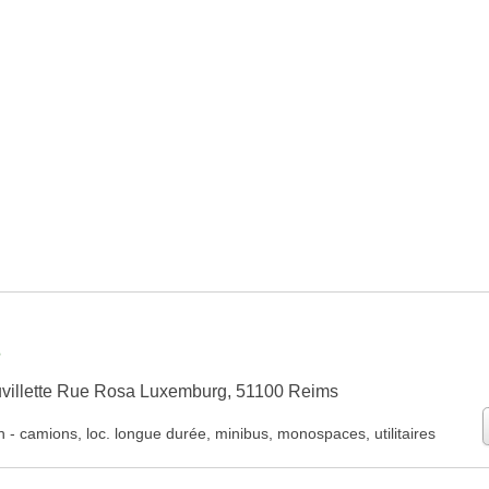
s
uvillette Rue Rosa Luxemburg, 51100 Reims
n
-
camions
,
loc. longue durée
,
minibus
,
monospaces
,
utilitaires