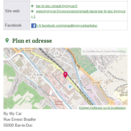
bar-le-duc.renault-bymycar.fr
Site web
www.bymycar.fr/concessions/renault-dacia-bar-le-duc-bymyca
r-1
Facebook
fr-fr.facebook.com/renaultbymycarbarleduc
Plan et adresse
© contributeurs OpenStreetMap
Corriger l’adresse ou la localisation
By My Car
Rue Ernest Bradfer
55000 Bar-le-Duc