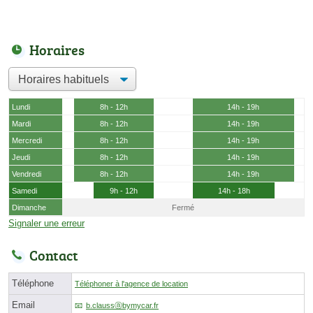
Horaires
Lundi
8h - 12h
14h - 19h
Mardi
8h - 12h
14h - 19h
Mercredi
8h - 12h
14h - 19h
Jeudi
8h - 12h
14h - 19h
Vendredi
8h - 12h
14h - 19h
Samedi
9h - 12h
14h - 18h
Dimanche
Fermé
Signaler une erreur
Contact
Téléphone
Téléphoner à l'agence de location
Email
b.claussⓐbymycar.fr