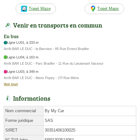
Trajet Waze
Trajet Maps
Venir en transports en commun
En bus
Ligne LU01, à 333 m
Arrêt BAR LE DUC - la Barroise - 85 Rue Ernest Bradfer
Ligne LU04, à 163 m
Arrêt BAR LE DUC - Parc Bradfer - 11 Rue du Lieutenant Vasseur
Ligne LU03, à 349 m
Arrêt BAR LE DUC - Mens Popey - 27f Rue Mens
Voir tout
Informations
Nom commercial
By My Car
Forme juridique
SAS
SIRET
30351406100025
N° TVA Intra.
FR91303514061