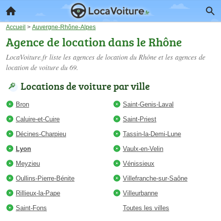
Accueil
>
Auvergne-Rhône-Alpes
Agence de location dans le Rhône
LocaVoiture.fr liste les
agences de location du Rhône
et les agences de
location de voiture du 69.
Locations de voiture par ville
Bron
Saint-Genis-Laval
Caluire-et-Cuire
Saint-Priest
Décines-Charpieu
Tassin-la-Demi-Lune
Lyon
Vaulx-en-Velin
Meyzieu
Vénissieux
Oullins-Pierre-Bénite
Villefranche-sur-Saône
Rillieux-la-Pape
Villeurbanne
Saint-Fons
Toutes les villes