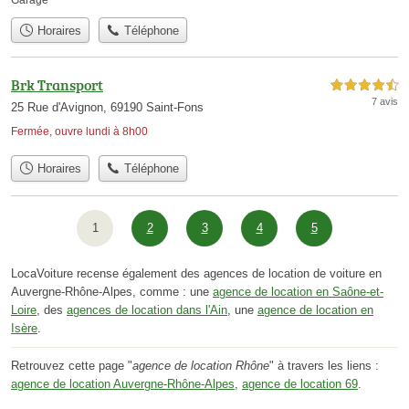
Horaires
Téléphone
Brk Transport
4,5 étoiles sur 5
7 avis
25 Rue d'Avignon, 69190 Saint-Fons
Fermée, ouvre lundi à 8h00
Horaires
Téléphone
1
2
3
4
5
LocaVoiture recense également des agences de location de voiture en
Auvergne-Rhône-Alpes, comme : une
agence de location en Saône-et-
Loire
, des
agences de location dans l'Ain
, une
agence de location en
Isère
.
Retrouvez cette page "
agence de location Rhône
" à travers les liens :
agence de location Auvergne-Rhône-Alpes
,
agence de location 69
.