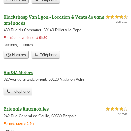
Blacksheep Van Lyon - Location & Vente de vans
4,5 étoiles sur 5
aménagés
258 avis
430 Rue du Companet, 69140 Rillieux-la-Pape
Fermée, ouvre lundi à 9h30
camions
,
utilitaires
Horaires
Téléphone
Bm&M Motors
82 Avenue Grandclement, 69120 Vaulx-en-Velin
Téléphone
Brignais Automobiles
4,0 étoiles sur 5
22 avis
242 Rue Général de Gaulle, 69530 Brignais
Fermé, ouvre à 9h
Garage