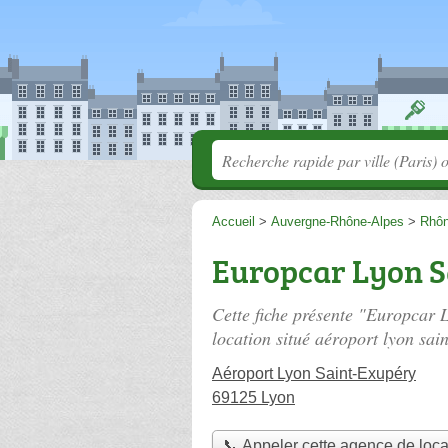
Accueil
>
Auvergne-Rhône-Alpes
>
Rhô
Europcar Lyon S
Cette fiche présente "Europcar 
location situé
aéroport lyon sai
Aéroport Lyon Saint-Exupéry
69125 Lyon
📞 Appeler cette agence de loca