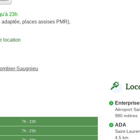
qu'à 23h
e adaptée, places assises PMR)
,
 location
olombier-Saugnieu
Loc
Enterprise
Aéroport Sa
980 mètres
7h - 23h
ADA
Saint-Laure
7h - 23h
4.5 km