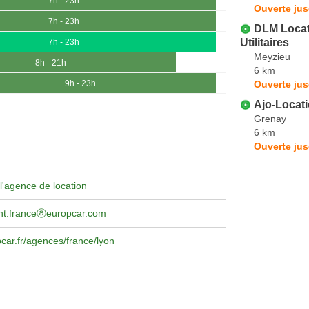
7h - 23h
Ouverte jus
7h - 23h
DLM Locati
Utilitaires
7h - 23h
Meyzieu
8h - 21h
6 km
Ouverte jus
9h - 23h
Ajo-Locat
Grenay
6 km
Ouverte jus
l'agence de location
nt.franceⓐeuropcar.com
ar.fr/agences/france/lyon