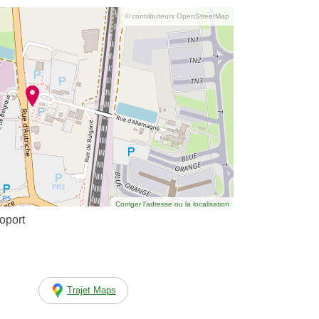
© contributeurs OpenStreetMap
Corriger l’adresse ou la localisation
oport
Trajet Maps