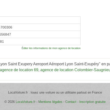
4700306
656847
981
Éditer les informations de mon agence de location
yon Saint Exupery Aeroport Aéroport Lyon Saint-Exupéry" en par
agence de location 69
,
agence de location Colombier-Saugnie
LocaVoiture.fr : louez une voiture ou un utilitaire partout en France
© 2026
LocaVoiture.fr
-
Mentions légales
-
Contact
-
Inscription gratuite