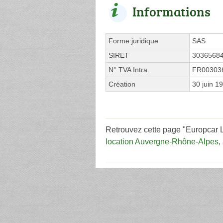
Informations
Forme juridique
SAS
SIRET
3036568
N° TVA Intra.
FR00303
Création
30 juin 1
Retrouvez cette page "Europcar L
location Auvergne-Rhône-Alpes
,