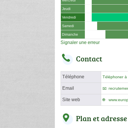
Mercredi
Jeudi
Vendredi
Samedi
Dimanche
Signaler une erreur
Contact
Téléphone
Téléphoner à 
Email
recruteme
Site web
www.europc
Plan et adresse