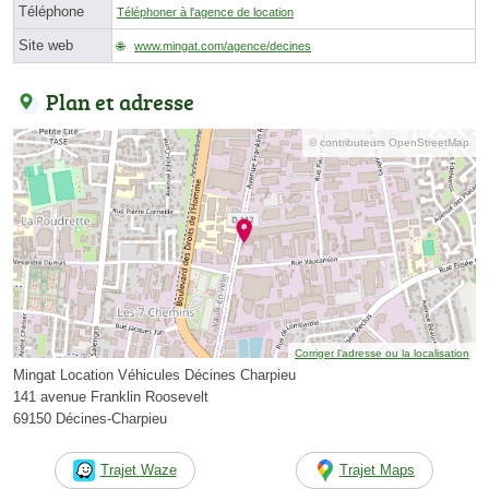
Téléphone
Téléphoner à l'agence de location
Site web
www.mingat.com/agence/decines
Plan et adresse
© contributeurs OpenStreetMap
Corriger l’adresse ou la localisation
Mingat Location Véhicules Décines Charpieu
141 avenue Franklin Roosevelt
69150 Décines-Charpieu
Trajet Waze
Trajet Maps