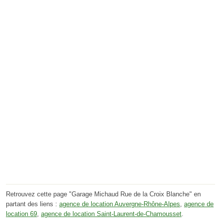
Retrouvez cette page "Garage Michaud Rue de la Croix Blanche" en
partant des liens :
agence de location Auvergne-Rhône-Alpes
,
agence de
location 69
,
agence de location Saint-Laurent-de-Chamousset
.