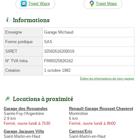
Trajet Waze
Trajet Maps
Informations
Enseigne
Garage Michaud
Forme juridique
SAS
SIRET
32582616200019
N° TVA Intra.
FR89325826162
Création
1 octobre 1982
Éditer les informations de mon garage
Locations à proximité
Garage des Rossandes
Renault Garage Rousset Chaverot
Sainte-Foy-l'Argentière
Montrottier
2.9 km
6 km
Fermé, ouvre lundi à 7h30
Fermé, ouvre lundi à 8h00
Garage Jacques Ville
Carross'Eric
Saint-Martin-en-Haut
Saint-Martin-en-Haut