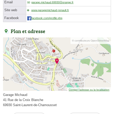
Email
garage.michaud.69930ⓐorange.fr
Site web
www.garagemichaud-renault.fr
Facebook
facebook.com/profile.php
Plan et adresse
© contributeurs OpenStreetMap
Corriger l’adresse ou la localisation
Garage Michaud
41 Rue de la Croix Blanche
69930 Saint-Laurent-de-Chamousset