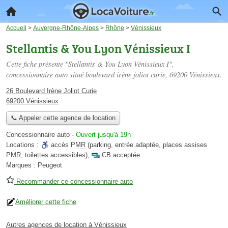
Accueil
>
Auvergne-Rhône-Alpes
>
Rhône
>
Vénissieux
Stellantis & You Lyon Vénissieux I
Cette fiche présente "Stellantis & You Lyon Vénissieux I",
concessionnaire auto situé
boulevard irène joliot curie
, 69200 Vénissieux.
26 Boulevard Irène Joliot Curie
69200 Vénissieux
📞 Appeler cette agence de location
Concessionnaire auto
-
Ouvert jusqu'à 19h
Locations :
accès
PMR
(parking, entrée adaptée, places assises
PMR, toilettes accessibles)
,
CB acceptée
Marques :
Peugeot
Recommander ce concessionnaire auto
Améliorer cette fiche
Autres agences de location à Vénissieux