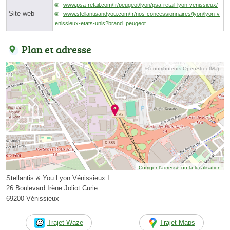
www.psa-retail.com/fr/peugeot/lyon/psa-retail-lyon-venissieux/
Site web
www.stellantisandyou.com/fr/nos-concessionnaires/lyon/lyon-v
enissieux-etats-unis?brand=peugeot
Plan et adresse
© contributeurs OpenStreetMap
Corriger l’adresse ou la localisation
Stellantis & You Lyon Vénissieux I
26 Boulevard Irène Joliot Curie
69200 Vénissieux
Trajet Waze
Trajet Maps