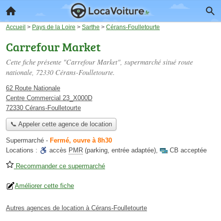
Accueil
>
Pays de la Loire
>
Sarthe
>
Cérans-Foulletourte
Carrefour Market
Cette fiche présente "Carrefour Market", supermarché situé
route
nationale
, 72330 Cérans-Foulletourte.
62 Route Nationale
Centre Commercial 23_X000D
72330 Cérans-Foulletourte
📞 Appeler cette agence de location
Supermarché
-
Fermé, ouvre à 8h30
Locations :
accès
PMR
(parking, entrée adaptée)
,
CB acceptée
Recommander ce supermarché
Améliorer cette fiche
Autres agences de location à Cérans-Foulletourte