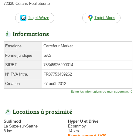
72330 Cérans-Foulletourte
Trajet Waze
Trajet Maps
Informations
Enseigne
Carrefour Market
Forme juridique
SAS
SIRET
75345926200014
N° TVA Intra.
FR87753459262
Création
27 août 2012
Éditer les informations de mon supermarché
Locations à proximité
Sudimod
Hyper U et Drive
La Suze-sur-Sarthe
Écommoy
8 km
14 km
Fermé, ouvre à 8h30