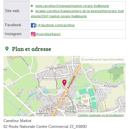
www.carrefour.fr/magasin/market-cerans-foulletourte
Site web
location.carrefour.fr/agence/pays-de-la-loire/sarthe/cerans-foull
etourte/1547-market-cerans-foulletourte
Facebook
fr-fr.facebook.com/carrefour
Instagram
@carrefourfrance
Plan et adresse
© contributeurs OpenStreetMap
Corriger l’adresse ou la localisation
Carrefour Market
62 Route Nationale Centre Commercial 23_X000D