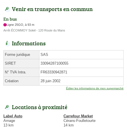
Venir en transports en commun
En bus
Ligne 25GO, à 93 m
Arrêt ÉCOMMOY Soleil - 120 Route du Mans
Informations
Forme juridique
SAS
SIRET
33094287100055
N° TVA Intra.
FR63330942871
Création
28 juin 2002
Éditer les informations de mon supermarché
Locations à proximité
Label Auto
Carrefour Market
Arnage
Cérans-Foulletourte
13 km
14 km