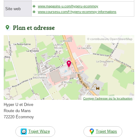
www.magasins-u.com/hyperu-ecommoy
Site web
www.coursesu.com/f-hyperu-ecommoy-informations
Plan et adresse
© contributeurs OpenStreetMap
Corriger l’adresse ou la localisation
Hyper U et Drive
Route du Mans
72220 Écommoy
Trajet Waze
Trajet Maps