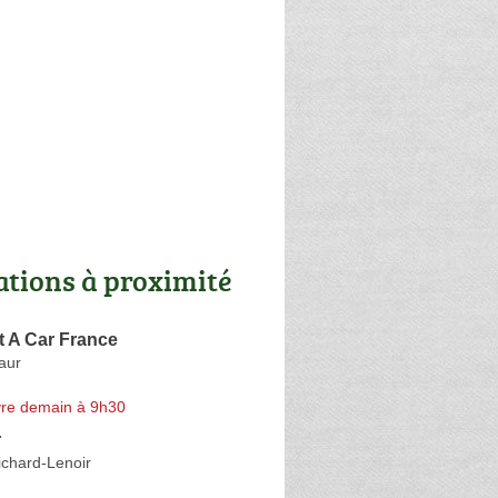
ations à proximité
t A Car France
aur
re demain à 9h30
r
ichard-Lenoir