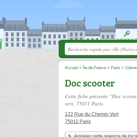
Accueil
>
Île-de-France
>
Paris
>
11ème
Doc scooter
Cette fiche présente "Doc scoote
vert
, 75011 Paris.
122 Rue du Chemin Vert
75011 Paris
📞 Appeler cette agence de loca