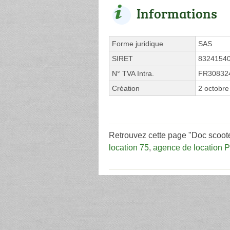
Informations
Forme juridique
SAS
SIRET
8324154
N° TVA Intra.
FR30832
Création
2 octobre
Retrouvez cette page "Doc scoote
location 75
,
agence de location P