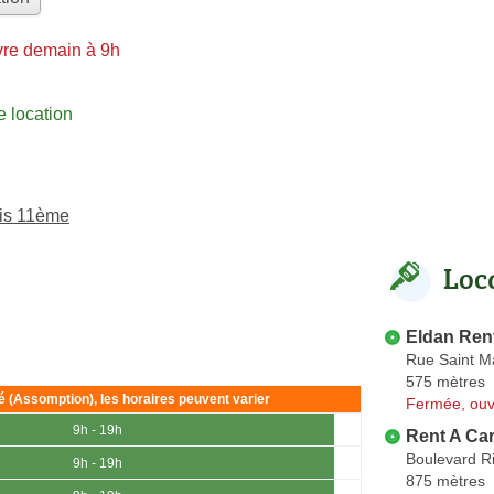
re demain à 9h
 location
ris 11ème
Loc
Eldan Ren
Rue Saint M
575 mètres
ié (Assomption), les horaires peuvent varier
Fermée, ouv
9h - 19h
Rent A Ca
Boulevard R
9h - 19h
875 mètres