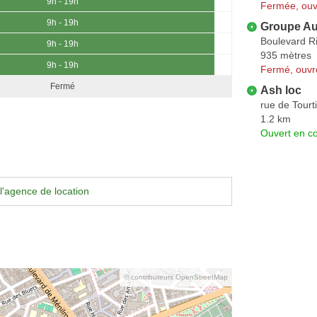
9h - 19h
Fermée, ouv
9h - 19h
Groupe Au
Boulevard R
9h - 19h
935 mètres
9h - 19h
Fermé, ouvr
Fermé
Ash loc
rue de Tourti
1.2 km
Ouvert en co
l'agence de location
© contributeurs OpenStreetMap