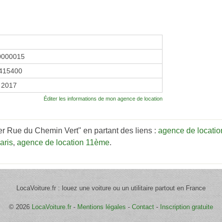
0000015
415400
 2017
Éditer les informations de mon agence de location
r Rue du Chemin Vert" en partant des liens :
agence de locatio
aris
,
agence de location 11ème
.
LocaVoiture.fr : louez une voiture ou un utilitaire partout en France
© 2026
LocaVoiture.fr
-
Mentions légales
-
Contact
-
Inscription gratuite