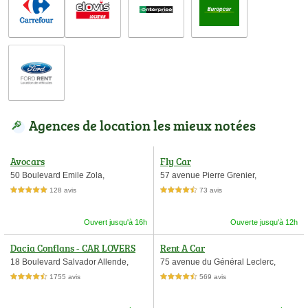
Agences de location les mieux notées
Avocars
Fly Car
50 Boulevard Emile Zola,
57 avenue Pierre Grenier,
128 avis
73 avis
5,0 étoiles sur 5
4,5 étoiles sur 5
Ouvert jusqu'à 16h
Ouverte jusqu'à 12h
Dacia Conflans - CAR LOVERS
Rent A Car
18 Boulevard Salvador Allende,
75 avenue du Général Leclerc,
1755 avis
569 avis
4,5 étoiles sur 5
4,5 étoiles sur 5