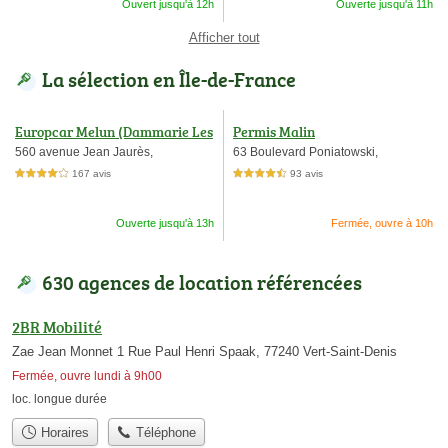
Ouvert jusqu'à 12h
Ouverte jusqu'à 11h
Afficher tout
La sélection en Île-de-France
Europcar Melun (Dammarie Les
Permis Malin
Lys)
560 avenue Jean Jaurès,
63 Boulevard Poniatowski,
167 avis
93 avis
4,0 étoiles sur 5
4,5 étoiles sur 5
Ouverte jusqu'à 13h
Fermée, ouvre à 10h
630 agences de location référencées
2BR Mobilité
Zae Jean Monnet 1 Rue Paul Henri Spaak, 77240 Vert-Saint-Denis
Fermée, ouvre lundi à 9h00
loc. longue durée
Horaires
Téléphone