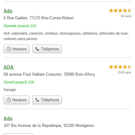
Ada
4,5 étoiles sur 5
63 avis
6 Rue Galilée, 77170 Brie-Comte-Robert
Ouverte jusqu'à 12h
4x4
,
cabriolets
,
camions
,
minibus
,
monospaces
,
utilitaires
,
véhicules de luxe
,
voitures sans permis
Horaires
Téléphone
ADA
4,5 étoiles sur 5
1143 avis
59 avenue Paul Vaillant Couturier, 78390 Bois-d'Arcy
Ouvert jusqu'à 12h
Garage
Horaires
Téléphone
Ada
107 Bis Avenue de la Republique, 91230 Montgeron