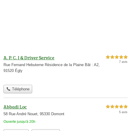
A. P. C. I & Driver Service
5,0 étoiles sur 5
7 avis
Rue Fernand Hebuterne Résidence de la Plaine Bât : A2,
91520 Égly
Téléphone
Abbadi Loc
5,0 étoiles sur 5
5 avis
58 Rue André Nouet, 95330 Domont
Ouverte jusqu'à 20h