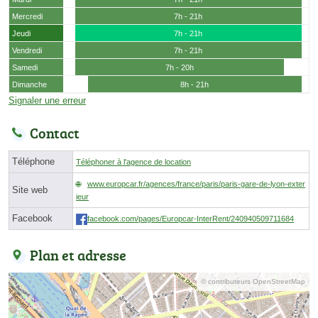
Mercredi
7h - 21h
Jeudi
7h - 21h
Vendredi
7h - 21h
Samedi
7h - 20h
Dimanche
8h - 21h
Signaler une erreur
Contact
Téléphone
Téléphoner à l'agence de location
www.europcar.fr/agences/france/paris/paris-gare-de-lyon-exter
Site web
ieur
Facebook
facebook.com/pages/Europcar-InterRent/240940509711684
Plan et adresse
© contributeurs OpenStreetMap