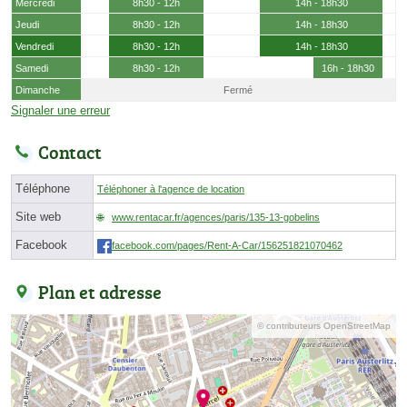
Mercredi
8h30 - 12h
14h - 18h30
Jeudi
8h30 - 12h
14h - 18h30
Vendredi
8h30 - 12h
14h - 18h30
Samedi
8h30 - 12h
16h - 18h30
Dimanche
Fermé
Signaler une erreur
Contact
Téléphone
Téléphoner à l'agence de location
Site web
www.rentacar.fr/agences/paris/135-13-gobelins
Facebook
facebook.com/pages/Rent-A-Car/156251821070462
Plan et adresse
© contributeurs OpenStreetMap