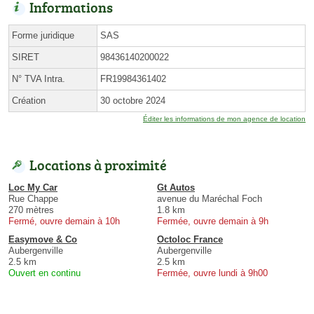
Informations
Forme juridique
SAS
SIRET
98436140200022
N° TVA Intra.
FR19984361402
Création
30 octobre 2024
Éditer les informations de mon agence de location
Locations à proximité
Loc My Car
Gt Autos
Rue Chappe
avenue du Maréchal Foch
270 mètres
1.8 km
Fermé, ouvre demain à 10h
Fermée, ouvre demain à 9h
Easymove & Co
Octoloc France
Aubergenville
Aubergenville
2.5 km
2.5 km
Ouvert en continu
Fermée, ouvre lundi à 9h00