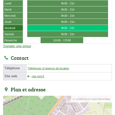
Lundi
9h30 - 21h
Mardi
9h30 - 21h
Mercredi
9h30 - 21h
Jeudi
9h30 - 21h
Vendredi
9h30 - 21h
Samedi
9h30 - 21h
Dimanche
11h30 - 17h30
Signaler une erreur
Contact
Téléphone
Téléphoner à l'agence de location
Site web
cita-rent.fr
Plan et adresse
© contributeurs OpenStreetMap