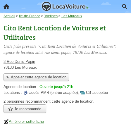
Accueil
>
Île-de-France
>
Yvelines
>
Les Mureaux
Cita Rent Location de Voitures et
Utilitaires
Cette fiche présente "Cita Rent Location de Voitures et Utilitaires",
agence de location situé
rue denis papin
, 78130 Les Mureaux.
3 Rue Denis Papin
78130 Les Mureaux
📞 Appeler cette agence de location
Agence de location
-
Ouverte jusqu'à 21h
Locations :
accès
PMR
(entrée adaptée)
,
CB acceptée
2 personnes
recommandent
cette agence de location.
Je recommande
Améliorer cette fiche